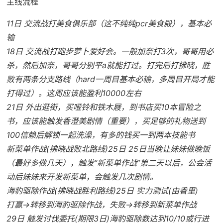
主线流程
11日 交流战打美食俱乐部（这不纯纯pcr美食殿），基本必
输
18日 交流战打跑步萝卜爱好会。一般加奈打3次，哥哥用必
杀，然后加奈，哥哥分别平a就能打过。打完后打拂晓，胜
败有两条分支路线（hard一周目基本必输，多周目开局才能
打得过）。这周应该能盈利10000左右
21日 外出逛街，买哑铃和铁木屐，到书店买10本冒险之
书，应该能触发香澄美剧情（重要），买足够的礼物送到
100信赖后解锁一起洗澡，有多的钱买一到两本技能书
新菜单作战(拂晓战败北路线)25日 25日当晚让妹妹做晚饭
（最好多做几天），触发“新菜单作战”第二天以后，公会活
动后妹妹来开发新菜单，会触发几次剧情。
海豹驱除作战(拂晓战胜利路线)25日 实力测试(由香里)
打赢→转移到海豹驱除作战，失败→转移到新菜单作战
29日 触发讨伐委托(期限3日)海豹驱除数达到10/10或行进