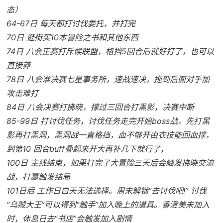
态）
64-67日 每天都打讨伐委托，并打完
70日 逛街买10本冒险之书和其他东西
74日 八会正赛打斥候联盟，格挡5回合后就好打了，也可以
直接莽
78日 八会准决赛七星事务所，速战速决，拖到后面对手加
攻击难打
84日 八会决赛打拂晓，撑过三回合打黑影，决赛中断
85-99日 打讨伐任务，讨伐任务走完开始boss战，先打黑
影再打黑洞，黑洞战一直格挡，血不够开由衣技能回血撑，
到第10 回合buff叠起来开大再补几下就行了，
100日 主线结束，如果打完了大冒险三天后会触发拂晓交流
战，打赢触发结局
101日后 工作日白天无法选择。周末解锁“去讨伐吧!” 讨伐
“乌贼大王”可以得到“触手”加入晚上的道具。香澄美未加入
时，休息日去“书店”会触发加入剧情