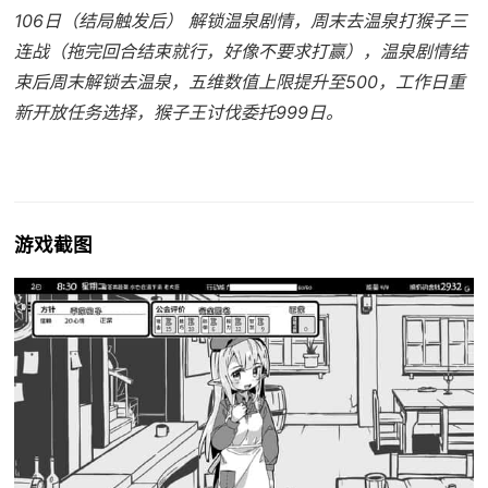
106日（结局触发后） 解锁温泉剧情，周末去温泉打猴子三
连战（拖完回合结束就行，好像不要求打赢），温泉剧情结
束后周末解锁去温泉，五维数值上限提升至500，工作日重
新开放任务选择，猴子王讨伐委托999日。
游戏截图