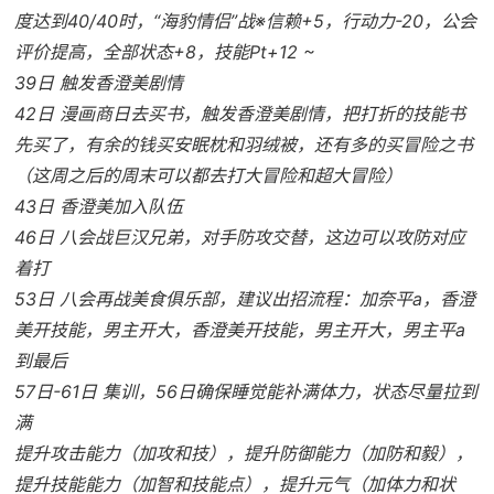
度达到40/40时，“海豹情侣”战※信赖+5，行动力-20，公会
评价提高，全部状态+8，技能Pt+12 ~
39日 触发香澄美剧情
42日 漫画商日去买书，触发香澄美剧情，把打折的技能书
先买了，有余的钱买安眠枕和羽绒被，还有多的买冒险之书
（这周之后的周末可以都去打大冒险和超大冒险）
43日 香澄美加入队伍
46日 八会战巨汉兄弟，对手防攻交替，这边可以攻防对应
着打
53日 八会再战美食俱乐部，建议出招流程：加奈平a，香澄
美开技能，男主开大，香澄美开技能，男主开大，男主平a
到最后
57日-61日 集训，56日确保睡觉能补满体力，状态尽量拉到
满
提升攻击能力（加攻和技），提升防御能力（加防和毅），
提升技能能力（加智和技能点），提升元气（加体力和状