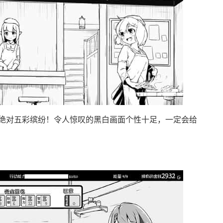
绝对五彩缤纷！令人惊叹的黑白画面个性十足，一定会给