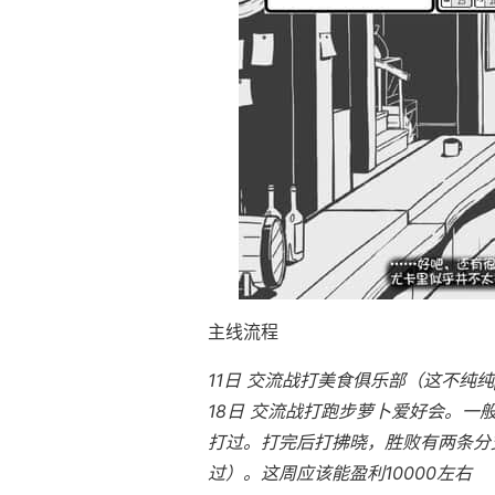
主线流程
11日 交流战打美食俱乐部（这不纯纯
18日 交流战打跑步萝卜爱好会。一
打过。打完后打拂晓，胜败有两条分支
过）。这周应该能盈利10000左右