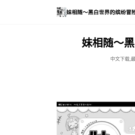
妹相随～黑白世界的缤纷冒
妹相随～黑
中文下载,