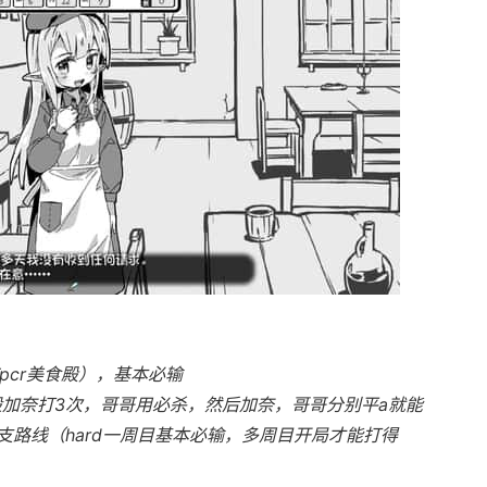
pcr美食殿），基本必输
般加奈打3次，哥哥用必杀，然后加奈，哥哥分别平a就能
路线（hard一周目基本必输，多周目开局才能打得