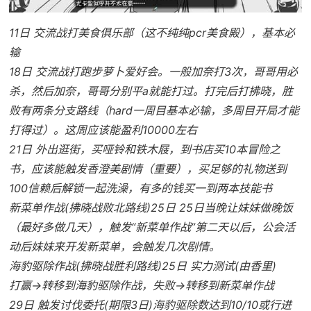
11日 交流战打美食俱乐部（这不纯纯pcr美食殿），基本必
输
18日 交流战打跑步萝卜爱好会。一般加奈打3次，哥哥用必
杀，然后加奈，哥哥分别平a就能打过。打完后打拂晓，胜
败有两条分支路线（hard一周目基本必输，多周目开局才能
打得过）。这周应该能盈利10000左右
21日 外出逛街，买哑铃和铁木屐，到书店买10本冒险之
书，应该能触发香澄美剧情（重要），买足够的礼物送到
100信赖后解锁一起洗澡，有多的钱买一到两本技能书
新菜单作战(拂晓战败北路线)25日 25日当晚让妹妹做晚饭
（最好多做几天），触发“新菜单作战”第二天以后，公会活
动后妹妹来开发新菜单，会触发几次剧情。
海豹驱除作战(拂晓战胜利路线)25日 实力测试(由香里)
打赢→转移到海豹驱除作战，失败→转移到新菜单作战
29日 触发讨伐委托(期限3日)海豹驱除数达到10/10或行进