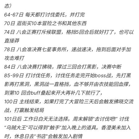
态）
64-67日 每天都打讨伐委托，并打完
70日 逛街买10本冒险之书和其他东西
74日 八会正赛打斥候联盟，格挡5回合后就好打了，也可以
直接莽
78日 八会准决赛七星事务所，速战速决，拖到后面对手加
攻击难打
84日 八会决赛打拂晓，撑过三回合打黑影，决赛中断
85-99日 打讨伐任务，讨伐任务走完开始boss战，先打黑
影再打黑洞，黑洞战一直格挡，血不够开由衣技能回血撑，
到第10 回合buff叠起来开大再补几下就行了，
100日 主线结束，如果打完了大冒险三天后会触发拂晓交流
战，打赢触发结局
101日后 工作日白天无法选择。周末解锁“去讨伐吧!” 讨伐
“乌贼大王”可以得到“触手”加入晚上的道具。香澄美未加入
时，休息日去“书店”会触发加入剧情