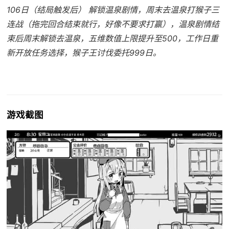
106日（结局触发后） 解锁温泉剧情，周末去温泉打猴子三
连战（拖完回合结束就行，好像不要求打赢），温泉剧情结
束后周末解锁去温泉，五维数值上限提升至500，工作日重
新开放任务选择，猴子王讨伐委托999日。
游戏截图