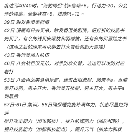
度达到40/40时，“海豹情侣”战※信赖+5，行动力-20，公会
评价提高，全部状态+8，技能Pt+12 ~
39日 触发香澄美剧情
42日 漫画商日去买书，触发香澄美剧情，把打折的技能书
先买了，有余的钱买安眠枕和羽绒被，还有多的买冒险之书
（这周之后的周末可以都去打大冒险和超大冒险）
43日 香澄美加入队伍
46日 八会战巨汉兄弟，对手防攻交替，这边可以攻防对应
着打
53日 八会再战美食俱乐部，建议出招流程：加奈平a，香澄
美开技能，男主开大，香澄美开技能，男主开大，男主平a
到最后
57日-61日 集训，56日确保睡觉能补满体力，状态尽量拉到
满
提升攻击能力（加攻和技），提升防御能力（加防和毅），
提升技能能力（加智和技能点），提升元气（加体力和状