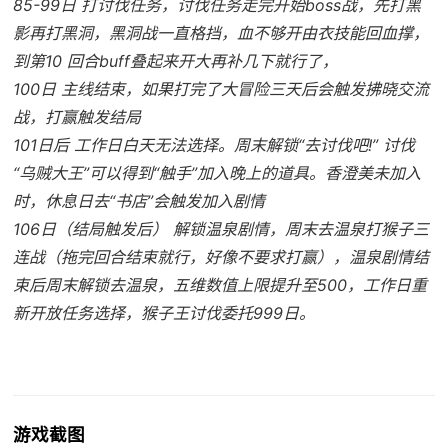
85-99日 打讨伐任务，讨伐任务走完开始boss战，先打黑
影再打黑洞，黑洞战一直格挡，血不够开由衣技能回血撑，
到第10 回合buff叠起来开大再补几下就行了，
100日 主线结束，如果打完了大冒险三天后会触发拂晓交流
战，打赢触发结局
101日后 工作日白天无法选择。周末解锁“去讨伐吧!” 讨伐
“乌贼大王”可以得到“触手”加入晚上的道具。香澄美未加入
时，休息日去“书店”会触发加入剧情
106日（结局触发后） 解锁温泉剧情，周末去温泉打猴子三
连战（拖完回合结束就行，好像不要求打赢），温泉剧情结
束后周末解锁去温泉，五维数值上限提升至500，工作日重
新开放任务选择，猴子王讨伐委托999日。
游戏截图