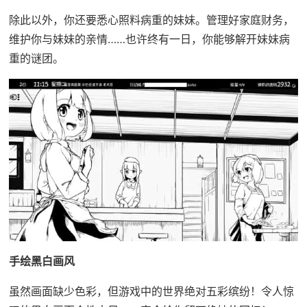
除此以外，你还要悉心照料病重的妹妹。管理好家庭财务，
维护你与妹妹的亲情……也许终有一日，你能够解开妹妹病
重的谜团。
手绘黑白画风
虽然画面缺少色彩，但游戏中的世界绝对五彩缤纷！令人惊