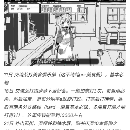
11日 交流战打美食俱乐部（这不纯纯pcr美食殿），基本必
输
18日 交流战打跑步萝卜爱好会。一般加奈打3次，哥哥用必
杀，然后加奈，哥哥分别平a就能打过。打完后打拂晓，胜
败有两条分支路线（hard一周目基本必输，多周目开局才能
打得过）。这周应该能盈利10000左右
21日 外出逛街，买哑铃和铁木屐，到书店买10本冒险之