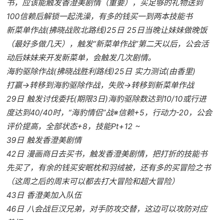
书，应该能触发香澄美剧情（重要），买足够的礼物送到
100信赖后解锁一起洗澡，有多的钱买一到两本技能书
新菜单作战(拂晓战败北路线)25日 25日当晚让妹妹做晚饭
（最好多做几天），触发“新菜单作战”第二天以后，公会活
动后妹妹来开发新菜单，会触发几次剧情。
海豹驱除作战(拂晓战胜利路线)25日 实力测试(由香里)
打赢→转移到海豹驱除作战，失败→转移到新菜单作战
29日 触发讨伐委托(期限3日)海豹驱除数达到10/10或行进
度达到40/40时，“海豹情侣”战※信赖+5，行动力-20，公会
评价提高，全部状态+8，技能Pt+12 ~
39日 触发香澄美剧情
42日 漫画商日去买书，触发香澄美剧情，把打折的技能书
先买了，有余的钱买安眠枕和羽绒被，还有多的买冒险之书
（这周之后的周末可以都去打大冒险和超大冒险）
43日 香澄美加入队伍
46日 八会战巨汉兄弟，对手防攻交替，这边可以攻防对应