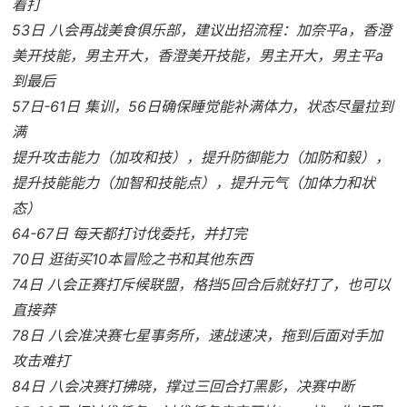
着打
53日 八会再战美食俱乐部，建议出招流程：加奈平a，香澄
美开技能，男主开大，香澄美开技能，男主开大，男主平a
到最后
57日-61日 集训，56日确保睡觉能补满体力，状态尽量拉到
满
提升攻击能力（加攻和技），提升防御能力（加防和毅），
提升技能能力（加智和技能点），提升元气（加体力和状
态）
64-67日 每天都打讨伐委托，并打完
70日 逛街买10本冒险之书和其他东西
74日 八会正赛打斥候联盟，格挡5回合后就好打了，也可以
直接莽
78日 八会准决赛七星事务所，速战速决，拖到后面对手加
攻击难打
84日 八会决赛打拂晓，撑过三回合打黑影，决赛中断