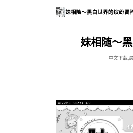
妹相随～黑白世界的缤纷冒
妹相随～黑
中文下载,