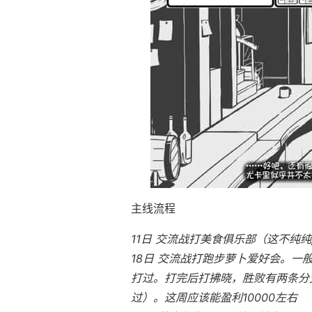
主线流程
11日 交流战打美食俱乐部（这不纯纯
18日 交流战打跑步萝卜爱好会。一
打过。打完后打拂晓，胜败有两条分支
过）。这周应该能盈利10000左右