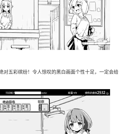
绝对五彩缤纷！令人惊叹的黑白画面个性十足，一定会给