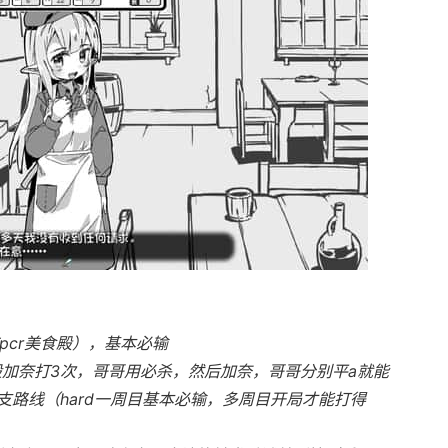
pcr美食殿），基本必输
般加奈打3次，哥哥用必杀，然后加奈，哥哥分别平a就能
路线（hard一周目基本必输，多周目开局才能打得