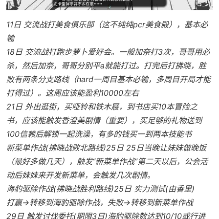
11日 交流战打美食俱乐部（这不纯纯pcr美食殿），基本必
输
18日 交流战打跑步萝卜爱好会。一般加奈打3次，哥哥用必
杀，然后加奈，哥哥分别平a就能打过。打完后打拂晓，胜
败有两条分支路线（hard一周目基本必输，多周目开局才能
打得过）。这周应该能盈利10000左右
21日 外出逛街，买哑铃和铁木屐，到书店买10本冒险之
书，应该能触发香澄美剧情（重要），买足够的礼物送到
100信赖后解锁一起洗澡，有多的钱买一到两本技能书
新菜单作战(拂晓战败北路线)25日 25日当晚让妹妹做晚饭
（最好多做几天），触发“新菜单作战”第二天以后，公会活
动后妹妹来开发新菜单，会触发几次剧情。
海豹驱除作战(拂晓战胜利路线)25日 实力测试(由香里)
打赢→转移到海豹驱除作战，失败→转移到新菜单作战
29日 触发讨伐委托(期限3日)海豹驱除数达到10/10或行进