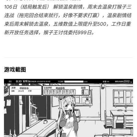
106日（结局触发后） 解锁温泉剧情，周末去温泉打猴子三
连战（拖完回合结束就行，好像不要求打赢），温泉剧情结
束后周末解锁去温泉，五维数值上限提升至500，工作日重
新开放任务选择，猴子王讨伐委托999日。
游戏截图