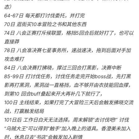
态）
64-67日 每天都打讨伐委托，并打完
70日 逛街买10本冒险之书和其他东西
74日 八会正赛打斥候联盟，格挡5回合后就好打了，也可以
直接莽
78日 八会准决赛七星事务所，速战速决，拖到后面对手加
攻击难打
84日 八会决赛打拂晓，撑过三回合打黑影，决赛中断
85-99日 打讨伐任务，讨伐任务走完开始boss战，先打黑
影再打黑洞，黑洞战一直格挡，血不够开由衣技能回血撑，
到第10 回合buff叠起来开大再补几下就行了，
100日 主线结束，如果打完了大冒险三天后会触发拂晓交流
战，打赢触发结局
101日后 工作日白天无法选择。周末解锁“去讨伐吧!” 讨伐
“乌贼大王”可以得到“触手”加入晚上的道具。香澄美未加入
时，休息日去“书店”会触发加入剧情