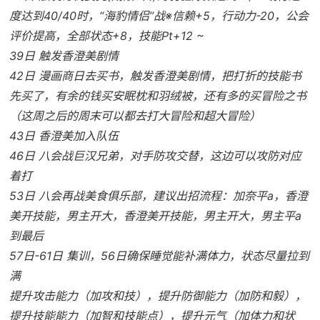
度达到40/40时，“海豹情侣”战※信赖+5，行动力-20，公会
评价提高，全部状态+8，技能Pt+12 ~
39日 触发香澄美剧情
42日 漫画商日去买书，触发香澄美剧情，把打折的技能书
先买了，有余的钱买安眠枕和羽绒被，还有多的买冒险之书
（这周之后的周末可以都去打大冒险和超大冒险）
43日 香澄美加入队伍
46日 八会战巨汉兄弟，对手防攻交替，这边可以攻防对应
着打
53日 八会再战美食俱乐部，建议出招流程：加奈平a，香澄
美开技能，男主开大，香澄美开技能，男主开大，男主平a
到最后
57日-61日 集训，56日确保睡觉能补满体力，状态尽量拉到
满
提升攻击能力（加攻和技），提升防御能力（加防和毅），
提升技能能力（加智和技能点），提升元气（加体力和状