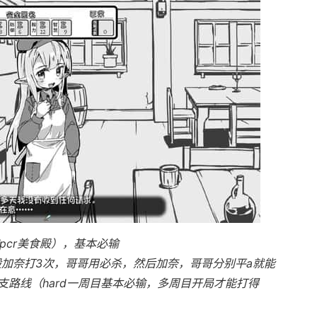
pcr美食殿），基本必输
般加奈打3次，哥哥用必杀，然后加奈，哥哥分别平a就能
路线（hard一周目基本必输，多周目开局才能打得