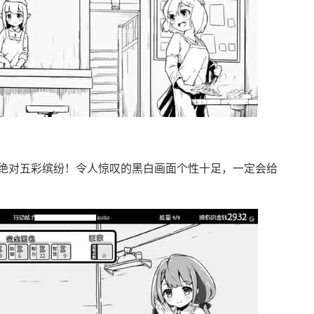
绝对五彩缤纷！令人惊叹的黑白画面个性十足，一定会给