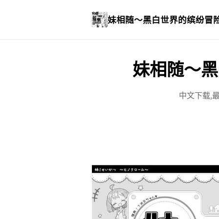
妹相随～黑白世界的缤纷冒
妹相随～黑
中文下载,