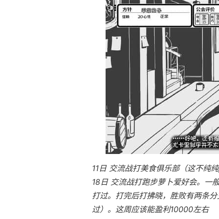
11日 交流战打美食俱乐部（这不纯纯
18日 交流战打跑步萝卜爱好会。一
打过。打完后打拂晓，胜败有两条分支
过）。这周应该能盈利10000左右