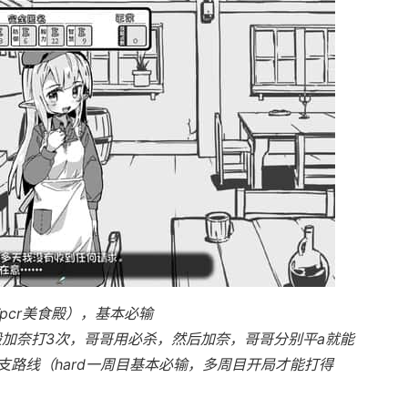
pcr美食殿），基本必输
般加奈打3次，哥哥用必杀，然后加奈，哥哥分别平a就能
路线（hard一周目基本必输，多周目开局才能打得