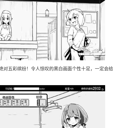
绝对五彩缤纷！令人惊叹的黑白画面个性十足，一定会给