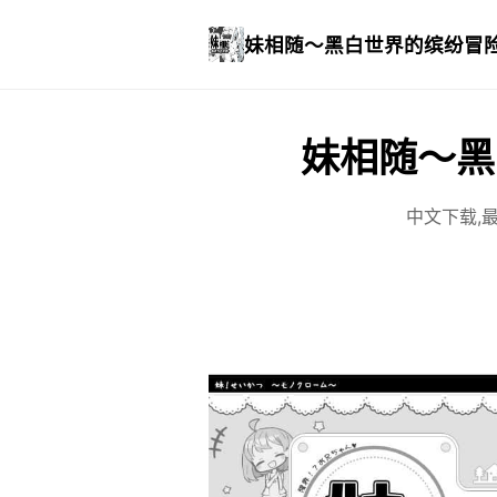
妹相随～黑白世界的缤纷冒
妹相随～黑
中文下载,