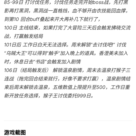
85-99日 打讨伐任务，讨伐任务走完开始boss战，先打黑
影再打黑洞，黑洞战一直格挡，血不够开由衣技能回血撑，
到第10 回合buff叠起来开大再补几下就行了，
100日 主线结束，如果打完了大冒险三天后会触发拂晓交流
战，打赢触发结局
101日后 工作日白天无法选择。周末解锁“去讨伐吧!” 讨伐
“乌贼大王”可以得到“触手”加入晚上的道具。香澄美未加入
时，休息日去“书店”会触发加入剧情
106日（结局触发后） 解锁温泉剧情，周末去温泉打猴子三
连战（拖完回合结束就行，好像不要求打赢），温泉剧情结
束后周末解锁去温泉，五维数值上限提升至500，工作日重
新开放任务选择，猴子王讨伐委托999日。
游戏截图