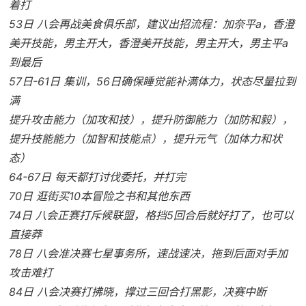
着打
53日 八会再战美食俱乐部，建议出招流程：加奈平a，香澄
美开技能，男主开大，香澄美开技能，男主开大，男主平a
到最后
57日-61日 集训，56日确保睡觉能补满体力，状态尽量拉到
满
提升攻击能力（加攻和技），提升防御能力（加防和毅），
提升技能能力（加智和技能点），提升元气（加体力和状
态）
64-67日 每天都打讨伐委托，并打完
70日 逛街买10本冒险之书和其他东西
74日 八会正赛打斥候联盟，格挡5回合后就好打了，也可以
直接莽
78日 八会准决赛七星事务所，速战速决，拖到后面对手加
攻击难打
84日 八会决赛打拂晓，撑过三回合打黑影，决赛中断