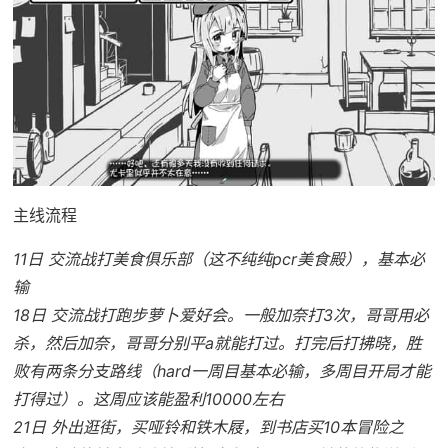
主线流程
11日 交流战打美食俱乐部（这不纯纯pcr美食殿），基本必
输
18日 交流战打跑步萝卜爱好会。一般加奈打3次，哥哥用必
杀，然后加奈，哥哥分别平a就能打过。打完后打拂晓，胜
败有两条分支路线（hard一周目基本必输，多周目开局才能
打得过）。这周应该能盈利10000左右
21日 外出逛街，买哑铃和铁木屐，到书店买10本冒险之