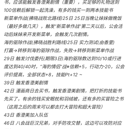
书，应该能触发香澄美剧情（重要），买足够的礼物送到
100信赖后解锁一起洗澡，有多的钱买一到两本技能书
新菜单作战(拂晓战败北路线)25日 25日当晚让妹妹做晚饭
（最好多做几天），触发“新菜单作战”第二天以后，公会活
动后妹妹来开发新菜单，会触发几次剧情。
海豹驱除作战(拂晓战胜利路线)25日 实力测试(由香里)
打赢→转移到海豹驱除作战，失败→转移到新菜单作战
29日 触发讨伐委托(期限3日)海豹驱除数达到10/10或行进
度达到40/40时，“海豹情侣”战※信赖+5，行动力-20，公会
评价提高，全部状态+8，技能Pt+12 ~
39日 触发香澄美剧情
42日 漫画商日去买书，触发香澄美剧情，把打折的技能书
先买了，有余的钱买安眠枕和羽绒被，还有多的买冒险之书
（这周之后的周末可以都去打大冒险和超大冒险）
43日 香澄美加入队伍
46日 八会战巨汉兄弟，对手防攻交替，这边可以攻防对应