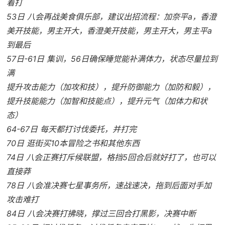
着打
53日 八会再战美食俱乐部，建议出招流程：加奈平a，香澄
美开技能，男主开大，香澄美开技能，男主开大，男主平a
到最后
57日-61日 集训，56日确保睡觉能补满体力，状态尽量拉到
满
提升攻击能力（加攻和技），提升防御能力（加防和毅），
提升技能能力（加智和技能点），提升元气（加体力和状
态）
64-67日 每天都打讨伐委托，并打完
70日 逛街买10本冒险之书和其他东西
74日 八会正赛打斥候联盟，格挡5回合后就好打了，也可以
直接莽
78日 八会准决赛七星事务所，速战速决，拖到后面对手加
攻击难打
84日 八会决赛打拂晓，撑过三回合打黑影，决赛中断