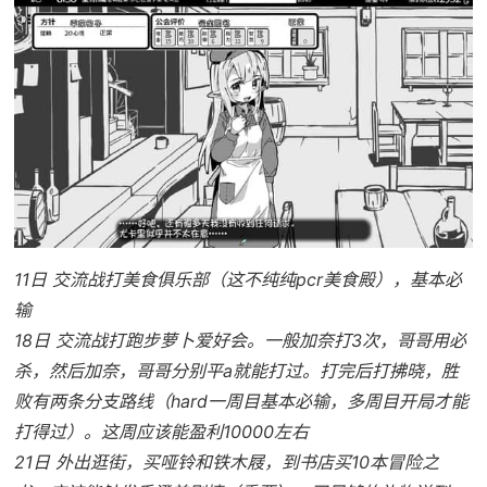
11日 交流战打美食俱乐部（这不纯纯pcr美食殿），基本必
输
18日 交流战打跑步萝卜爱好会。一般加奈打3次，哥哥用必
杀，然后加奈，哥哥分别平a就能打过。打完后打拂晓，胜
败有两条分支路线（hard一周目基本必输，多周目开局才能
打得过）。这周应该能盈利10000左右
21日 外出逛街，买哑铃和铁木屐，到书店买10本冒险之