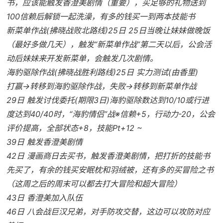
书，应该能触发香澄美剧情（重要），买足够的礼物送到
100信赖后解锁一起洗澡，有多的钱买一到两本技能书
新菜单作战(拂晓战败北路线)25日 25日当晚让妹妹做晚饭
（最好多做几天），触发“新菜单作战”第二天以后，公会活
动后妹妹来开发新菜单，会触发几次剧情。
海豹驱除作战(拂晓战胜利路线)25日 实力测试(由香里)
打赢→转移到海豹驱除作战，失败→转移到新菜单作战
29日 触发讨伐委托(期限3日)海豹驱除数达到10/10或行进
度达到40/40时，“海豹情侣”战※信赖+5，行动力-20，公会
评价提高，全部状态+8，技能Pt+12 ~
39日 触发香澄美剧情
42日 漫画商日去买书，触发香澄美剧情，把打折的技能书
先买了，有余的钱买安眠枕和羽绒被，还有多的买冒险之书
（这周之后的周末可以都去打大冒险和超大冒险）
43日 香澄美加入队伍
46日 八会战巨汉兄弟，对手防攻交替，这边可以攻防对应