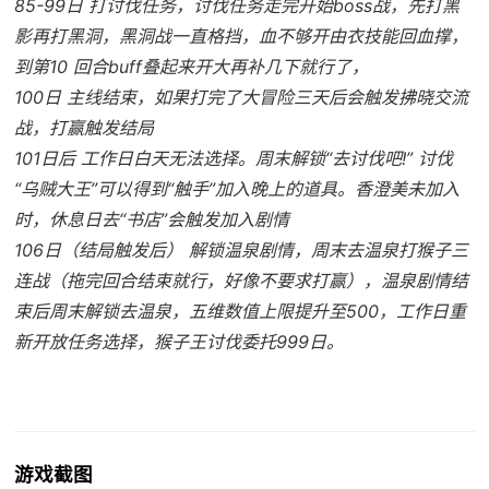
85-99日 打讨伐任务，讨伐任务走完开始boss战，先打黑
影再打黑洞，黑洞战一直格挡，血不够开由衣技能回血撑，
到第10 回合buff叠起来开大再补几下就行了，
100日 主线结束，如果打完了大冒险三天后会触发拂晓交流
战，打赢触发结局
101日后 工作日白天无法选择。周末解锁“去讨伐吧!” 讨伐
“乌贼大王”可以得到“触手”加入晚上的道具。香澄美未加入
时，休息日去“书店”会触发加入剧情
106日（结局触发后） 解锁温泉剧情，周末去温泉打猴子三
连战（拖完回合结束就行，好像不要求打赢），温泉剧情结
束后周末解锁去温泉，五维数值上限提升至500，工作日重
新开放任务选择，猴子王讨伐委托999日。
游戏截图