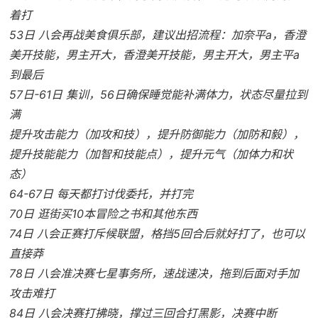
着打
53日 八会再战美食俱乐部，建议出招流程：加奈平a，香澄
美开技能，男主开大，香澄美开技能，男主开大，男主平a
到最后
57日-61日 集训，56日确保睡觉能补满体力，状态尽量拉到
满
提升攻击能力（加攻和技），提升防御能力（加防和毅），
提升技能能力（加智和技能点），提升元气（加体力和状
态）
64-67日 每天都打讨伐委托，并打完
70日 逛街买10本冒险之书和其他东西
74日 八会正赛打斥候联盟，格挡5回合后就好打了，也可以
直接莽
78日 八会准决赛七星事务所，速战速决，拖到后面对手加
攻击难打
84日 八会决赛打拂晓，撑过三回合打黑影，决赛中断