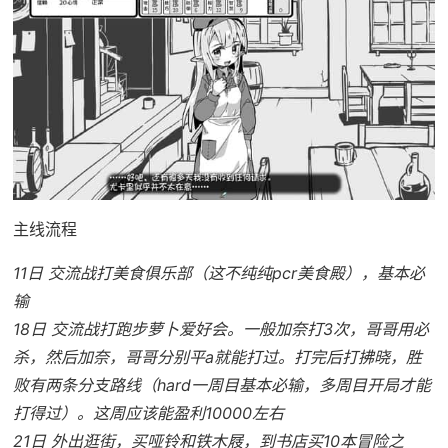
主线流程
11日 交流战打美食俱乐部（这不纯纯pcr美食殿），基本必
输
18日 交流战打跑步萝卜爱好会。一般加奈打3次，哥哥用必
杀，然后加奈，哥哥分别平a就能打过。打完后打拂晓，胜
败有两条分支路线（hard一周目基本必输，多周目开局才能
打得过）。这周应该能盈利10000左右
21日 外出逛街，买哑铃和铁木屐，到书店买10本冒险之