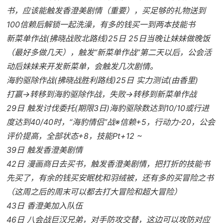
书，应该能触发香澄美剧情（重要），买足够的礼物送到
100信赖后解锁一起洗澡，有多的钱买一到两本技能书
新菜单作战(拂晓战败北路线)25日 25日当晚让妹妹做晚饭
（最好多做几天），触发“新菜单作战”第二天以后，公会活
动后妹妹来开发新菜单，会触发几次剧情。
海豹驱除作战(拂晓战胜利路线)25日 实力测试(由香里)
打赢→转移到海豹驱除作战，失败→转移到新菜单作战
29日 触发讨伐委托(期限3日)海豹驱除数达到10/10或行进
度达到40/40时，“海豹情侣”战※信赖+5，行动力-20，公会
评价提高，全部状态+8，技能Pt+12 ~
39日 触发香澄美剧情
42日 漫画商日去买书，触发香澄美剧情，把打折的技能书
先买了，有余的钱买安眠枕和羽绒被，还有多的买冒险之书
（这周之后的周末可以都去打大冒险和超大冒险）
43日 香澄美加入队伍
46日 八会战巨汉兄弟，对手防攻交替，这边可以攻防对应