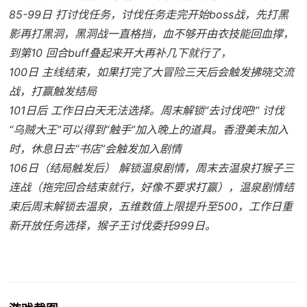
85-99日 打讨伐任务，讨伐任务走完开始boss战，先打黑
影再打黑洞，黑洞战一直格挡，血不够开由衣技能回血撑，
到第10 回合buff叠起来开大再补几下就行了，
100日 主线结束，如果打完了大冒险三天后会触发拂晓交流
战，打赢触发结局
101日后 工作日白天无法选择。周末解锁“去讨伐吧!” 讨伐
“乌贼大王”可以得到“触手”加入晚上的道具。香澄美未加入
时，休息日去“书店”会触发加入剧情
106日（结局触发后） 解锁温泉剧情，周末去温泉打猴子三
连战（拖完回合结束就行，好像不要求打赢），温泉剧情结
束后周末解锁去温泉，五维数值上限提升至500，工作日重
新开放任务选择，猴子王讨伐委托999日。