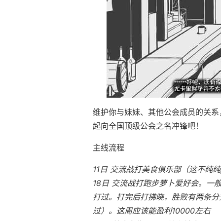
维护你与妹妹、其他公会成员的关系
起向全国顶级公会之名冲锋吧！
主线流程
11日 交流战打美食俱乐部（这不纯纯
18日 交流战打跑步萝卜爱好会。一
打过。打完后打拂晓，胜败有两条分支
过）。这周应该能盈利10000左右