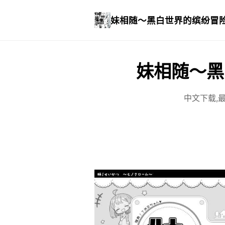
妹相随～黑白世界的缤纷冒
妹相随～黑
中文下载,