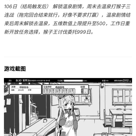
106日（结局触发后） 解锁温泉剧情，周末去温泉打猴子三
连战（拖完回合结束就行，好像不要求打赢），温泉剧情结
束后周末解锁去温泉，五维数值上限提升至500，工作日重
新开放任务选择，猴子王讨伐委托999日。
游戏截图