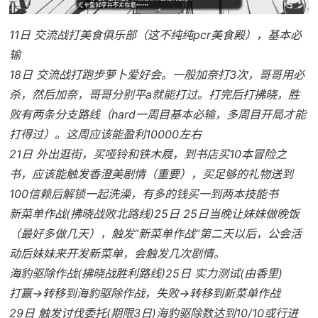
11日 交流战打美食俱乐部（这不纯纯pcr美食殿），基本必
输
18日 交流战打跑步萝卜爱好会。一般加奈打3次，哥哥用必
杀，然后加奈，哥哥分别平a就能打过。打完后打拂晓，胜
败有两条分支路线（hard一周目基本必输，多周目开局才能
打得过）。这周应该能盈利10000左右
21日 外出逛街，买哑铃和铁木屐，到书店买10本冒险之
书，应该能触发香澄美剧情（重要），买足够的礼物送到
100信赖后解锁一起洗澡，有多的钱买一到两本技能书
新菜单作战(拂晓战败北路线)25日 25日当晚让妹妹做晚饭
（最好多做几天），触发“新菜单作战”第二天以后，公会活
动后妹妹来开发新菜单，会触发几次剧情。
海豹驱除作战(拂晓战胜利路线)25日 实力测试(由香里)
打赢→转移到海豹驱除作战，失败→转移到新菜单作战
29日 触发讨伐委托(期限3日)海豹驱除数达到10/10或行进