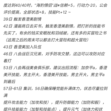
度达到40/40时，“海豹情侣”战※信赖+5，行动力-20，公会
评价提高，全部状态+8，技能Pt+12 ~
39日 触发香澄美剧情
42日 漫画商日去买书，触发香澄美剧情，把打折的技能书
先买了，有余的钱买安眠枕和羽绒被，还有多的买冒险之书
（这周之后的周末可以都去打大冒险和超大冒险）
43日 香澄美加入队伍
46日 八会战巨汉兄弟，对手防攻交替，这边可以攻防对应
着打
53日 八会再战美食俱乐部，建议出招流程：加奈平a，香澄
美开技能，男主开大，香澄美开技能，男主开大，男主平a
到最后
57日-61日 集训，56日确保睡觉能补满体力，状态尽量拉到
满
提升攻击能力（加攻和技），提升防御能力（加防和毅），
提升技能能力（加智和技能点），提升元气（加体力和状