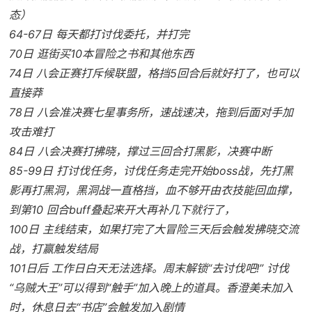
态）
64-67日 每天都打讨伐委托，并打完
70日 逛街买10本冒险之书和其他东西
74日 八会正赛打斥候联盟，格挡5回合后就好打了，也可以
直接莽
78日 八会准决赛七星事务所，速战速决，拖到后面对手加
攻击难打
84日 八会决赛打拂晓，撑过三回合打黑影，决赛中断
85-99日 打讨伐任务，讨伐任务走完开始boss战，先打黑
影再打黑洞，黑洞战一直格挡，血不够开由衣技能回血撑，
到第10 回合buff叠起来开大再补几下就行了，
100日 主线结束，如果打完了大冒险三天后会触发拂晓交流
战，打赢触发结局
101日后 工作日白天无法选择。周末解锁“去讨伐吧!” 讨伐
“乌贼大王”可以得到“触手”加入晚上的道具。香澄美未加入
时，休息日去“书店”会触发加入剧情