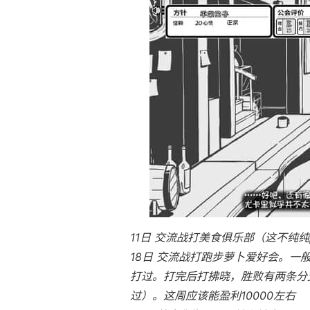
11日 交流战打美食俱乐部（这不纯纯
18日 交流战打跑步萝卜爱好会。一
打过。打完后打拂晓，胜败有两条分支
过）。这周应该能盈利10000左右