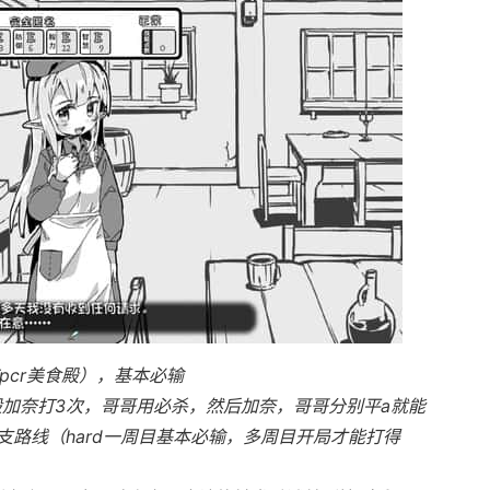
pcr美食殿），基本必输
般加奈打3次，哥哥用必杀，然后加奈，哥哥分别平a就能
路线（hard一周目基本必输，多周目开局才能打得