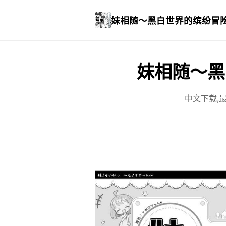
妹相随～黑白世界的缤纷冒
妹相随～黑
中文下载,