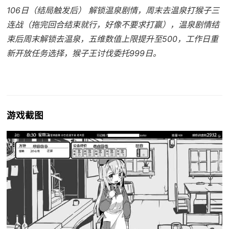
106日（结局触发后） 解锁温泉剧情，周末去温泉打猴子三
连战（拖完回合结束就行，好像不要求打赢），温泉剧情结
束后周末解锁去温泉，五维数值上限提升至500，工作日重
新开放任务选择，猴子王讨伐委托999日。
游戏截图