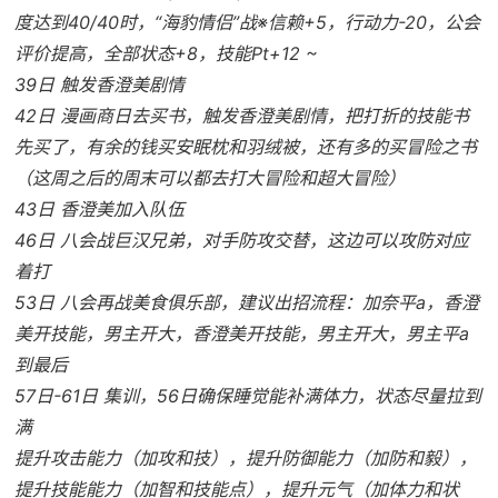
度达到40/40时，“海豹情侣”战※信赖+5，行动力-20，公会
评价提高，全部状态+8，技能Pt+12 ~
39日 触发香澄美剧情
42日 漫画商日去买书，触发香澄美剧情，把打折的技能书
先买了，有余的钱买安眠枕和羽绒被，还有多的买冒险之书
（这周之后的周末可以都去打大冒险和超大冒险）
43日 香澄美加入队伍
46日 八会战巨汉兄弟，对手防攻交替，这边可以攻防对应
着打
53日 八会再战美食俱乐部，建议出招流程：加奈平a，香澄
美开技能，男主开大，香澄美开技能，男主开大，男主平a
到最后
57日-61日 集训，56日确保睡觉能补满体力，状态尽量拉到
满
提升攻击能力（加攻和技），提升防御能力（加防和毅），
提升技能能力（加智和技能点），提升元气（加体力和状