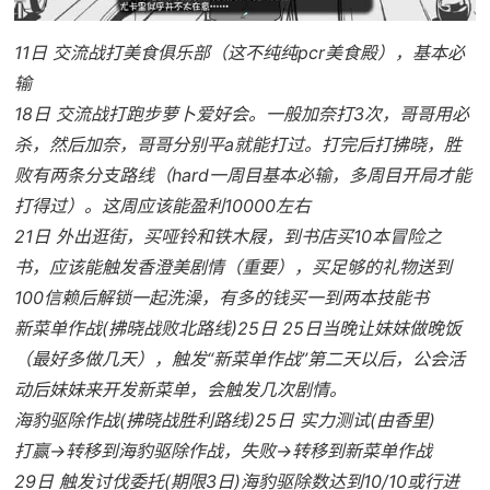
11日 交流战打美食俱乐部（这不纯纯pcr美食殿），基本必
输
18日 交流战打跑步萝卜爱好会。一般加奈打3次，哥哥用必
杀，然后加奈，哥哥分别平a就能打过。打完后打拂晓，胜
败有两条分支路线（hard一周目基本必输，多周目开局才能
打得过）。这周应该能盈利10000左右
21日 外出逛街，买哑铃和铁木屐，到书店买10本冒险之
书，应该能触发香澄美剧情（重要），买足够的礼物送到
100信赖后解锁一起洗澡，有多的钱买一到两本技能书
新菜单作战(拂晓战败北路线)25日 25日当晚让妹妹做晚饭
（最好多做几天），触发“新菜单作战”第二天以后，公会活
动后妹妹来开发新菜单，会触发几次剧情。
海豹驱除作战(拂晓战胜利路线)25日 实力测试(由香里)
打赢→转移到海豹驱除作战，失败→转移到新菜单作战
29日 触发讨伐委托(期限3日)海豹驱除数达到10/10或行进