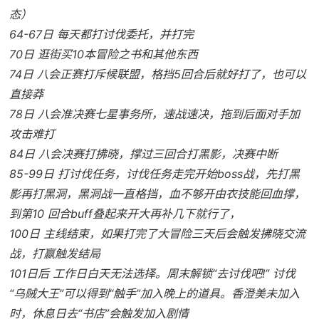
态）
64-67日 每天都打讨伐委托，并打完
70日 逛街买10本冒险之书和其他东西
74日 八会正赛打斥候联盟，格挡5回合后就好打了，也可以
直接莽
78日 八会准决赛七星事务所，速战速决，拖到后面对手加
攻击难打
84日 八会决赛打拂晓，撑过三回合打黑影，决赛中断
85-99日 打讨伐任务，讨伐任务走完开始boss战，先打黑
影再打黑洞，黑洞战一直格挡，血不够开由衣技能回血撑，
到第10 回合buff叠起来开大再补几下就行了，
100日 主线结束，如果打完了大冒险三天后会触发拂晓交流
战，打赢触发结局
101日后 工作日白天无法选择。周末解锁“去讨伐吧!” 讨伐
“乌贼大王”可以得到“触手”加入晚上的道具。香澄美未加入
时，休息日去“书店”会触发加入剧情