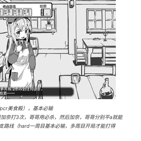
pcr美食殿），基本必输
般加奈打3次，哥哥用必杀，然后加奈，哥哥分别平a就能
路线（hard一周目基本必输，多周目开局才能打得