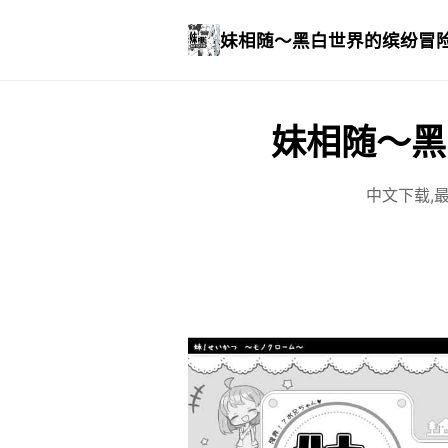
妹相随～黑白世界的缤纷冒
妹相随～黑
中文下载,