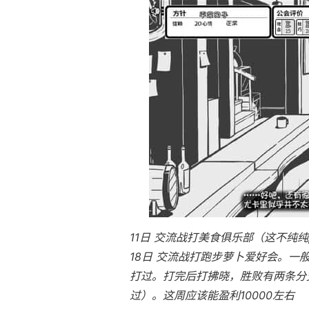
11日 交流战打美食俱乐部（这不纯纯
18日 交流战打跑步萝卜爱好会。一
打过。打完后打拂晓，胜败有两条分支
过）。这周应该能盈利10000左右