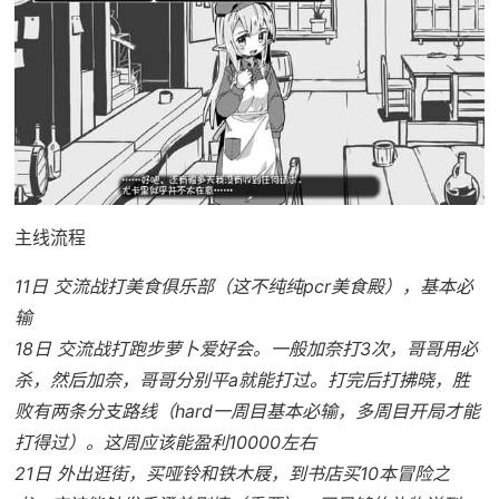
主线流程
11日 交流战打美食俱乐部（这不纯纯pcr美食殿），基本必
输
18日 交流战打跑步萝卜爱好会。一般加奈打3次，哥哥用必
杀，然后加奈，哥哥分别平a就能打过。打完后打拂晓，胜
败有两条分支路线（hard一周目基本必输，多周目开局才能
打得过）。这周应该能盈利10000左右
21日 外出逛街，买哑铃和铁木屐，到书店买10本冒险之