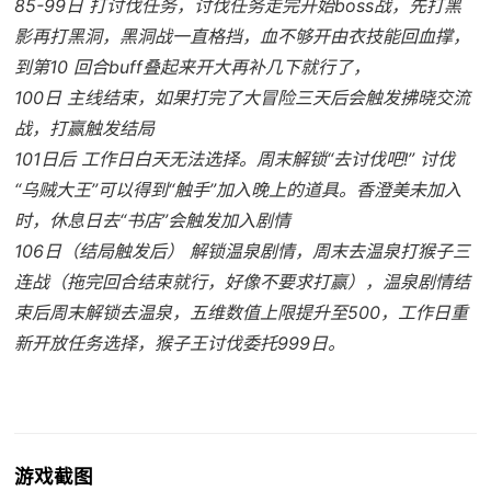
85-99日 打讨伐任务，讨伐任务走完开始boss战，先打黑
影再打黑洞，黑洞战一直格挡，血不够开由衣技能回血撑，
到第10 回合buff叠起来开大再补几下就行了，
100日 主线结束，如果打完了大冒险三天后会触发拂晓交流
战，打赢触发结局
101日后 工作日白天无法选择。周末解锁“去讨伐吧!” 讨伐
“乌贼大王”可以得到“触手”加入晚上的道具。香澄美未加入
时，休息日去“书店”会触发加入剧情
106日（结局触发后） 解锁温泉剧情，周末去温泉打猴子三
连战（拖完回合结束就行，好像不要求打赢），温泉剧情结
束后周末解锁去温泉，五维数值上限提升至500，工作日重
新开放任务选择，猴子王讨伐委托999日。
游戏截图