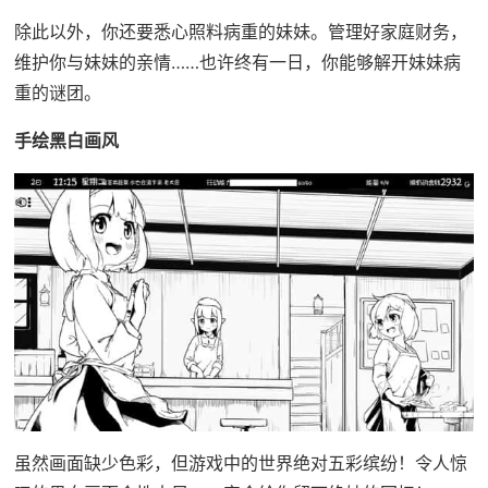
除此以外，你还要悉心照料病重的妹妹。管理好家庭财务，
维护你与妹妹的亲情……也许终有一日，你能够解开妹妹病
重的谜团。
手绘黑白画风
虽然画面缺少色彩，但游戏中的世界绝对五彩缤纷！令人惊