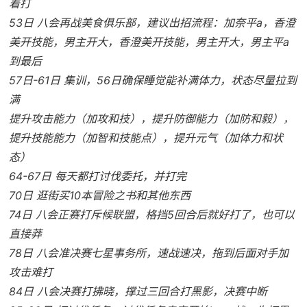
着打
53日 八会再战美食俱乐部，建议出招流程：加奈平a，香澄
美开技能，男主开大，香澄美开技能，男主开大，男主平a
到最后
57日-61日 集训，56日确保睡觉能补满体力，状态尽量拉到
满
提升攻击能力（加攻和技），提升防御能力（加防和毅），
提升技能能力（加智和技能点），提升元气（加体力和状
态）
64-67日 每天都打讨伐委托，并打完
70日 逛街买10本冒险之书和其他东西
74日 八会正赛打斥候联盟，格挡5回合后就好打了，也可以
直接莽
78日 八会准决赛七星事务所，速战速决，拖到后面对手加
攻击难打
84日 八会决赛打拂晓，撑过三回合打黑影，决赛中断