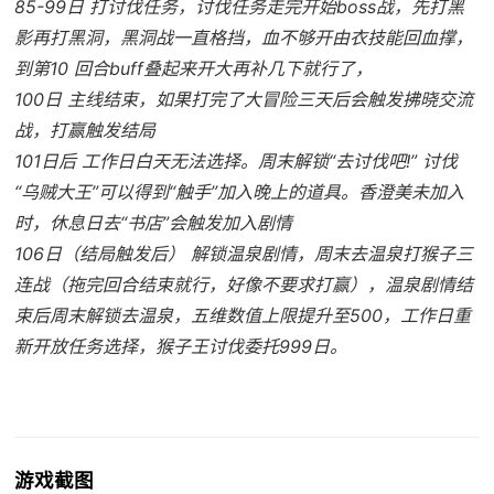
85-99日 打讨伐任务，讨伐任务走完开始boss战，先打黑
影再打黑洞，黑洞战一直格挡，血不够开由衣技能回血撑，
到第10 回合buff叠起来开大再补几下就行了，
100日 主线结束，如果打完了大冒险三天后会触发拂晓交流
战，打赢触发结局
101日后 工作日白天无法选择。周末解锁“去讨伐吧!” 讨伐
“乌贼大王”可以得到“触手”加入晚上的道具。香澄美未加入
时，休息日去“书店”会触发加入剧情
106日（结局触发后） 解锁温泉剧情，周末去温泉打猴子三
连战（拖完回合结束就行，好像不要求打赢），温泉剧情结
束后周末解锁去温泉，五维数值上限提升至500，工作日重
新开放任务选择，猴子王讨伐委托999日。
游戏截图