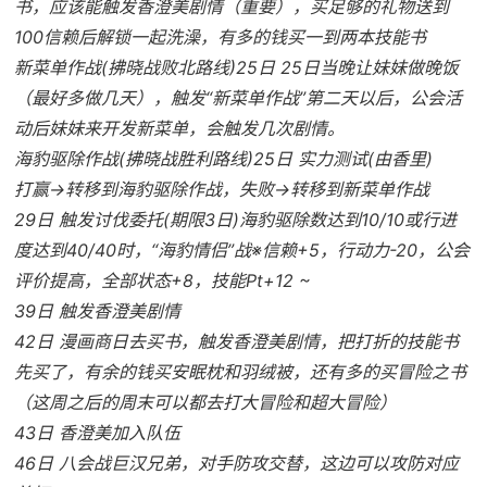
书，应该能触发香澄美剧情（重要），买足够的礼物送到
100信赖后解锁一起洗澡，有多的钱买一到两本技能书
新菜单作战(拂晓战败北路线)25日 25日当晚让妹妹做晚饭
（最好多做几天），触发“新菜单作战”第二天以后，公会活
动后妹妹来开发新菜单，会触发几次剧情。
海豹驱除作战(拂晓战胜利路线)25日 实力测试(由香里)
打赢→转移到海豹驱除作战，失败→转移到新菜单作战
29日 触发讨伐委托(期限3日)海豹驱除数达到10/10或行进
度达到40/40时，“海豹情侣”战※信赖+5，行动力-20，公会
评价提高，全部状态+8，技能Pt+12 ~
39日 触发香澄美剧情
42日 漫画商日去买书，触发香澄美剧情，把打折的技能书
先买了，有余的钱买安眠枕和羽绒被，还有多的买冒险之书
（这周之后的周末可以都去打大冒险和超大冒险）
43日 香澄美加入队伍
46日 八会战巨汉兄弟，对手防攻交替，这边可以攻防对应