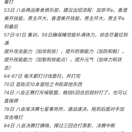
着打
53日 八会再战美食俱乐部，建议出招流程：加奈平a，香澄
美开技能，男主开大，香澄美开技能，男主开大，男主平a
到最后
57日-61日 集训，56日确保睡觉能补满体力，状态尽量拉到
满
提升攻击能力（加攻和技），提升防御能力（加防和毅），
提升技能能力（加智和技能点），提升元气（加体力和状
态）
64-67日 每天都打讨伐委托，并打完
70日 逛街买10本冒险之书和其他东西
74日 八会正赛打斥候联盟，格挡5回合后就好打了，也可以
直接莽
78日 八会准决赛七星事务所，速战速决，拖到后面对手加
攻击难打
84日 八会决赛打拂晓，撑过三回合打黑影，决赛中断