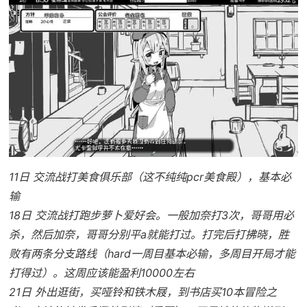
11日 交流战打美食俱乐部（这不纯纯pcr美食殿），基本必
输
18日 交流战打跑步萝卜爱好会。一般加奈打3次，哥哥用必
杀，然后加奈，哥哥分别平a就能打过。打完后打拂晓，胜
败有两条分支路线（hard一周目基本必输，多周目开局才能
打得过）。这周应该能盈利10000左右
21日 外出逛街，买哑铃和铁木屐，到书店买10本冒险之