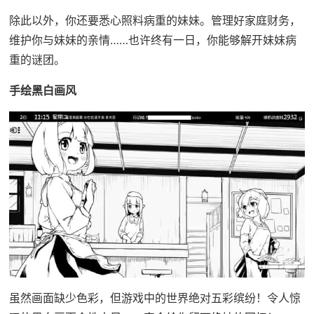
除此以外，你还要悉心照料病重的妹妹。管理好家庭财务，
维护你与妹妹的亲情……也许终有一日，你能够解开妹妹病
重的谜团。
手绘黑白画风
虽然画面缺少色彩，但游戏中的世界绝对五彩缤纷！令人惊