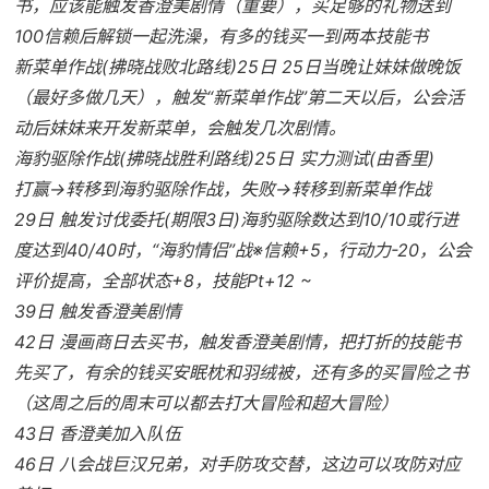
书，应该能触发香澄美剧情（重要），买足够的礼物送到
100信赖后解锁一起洗澡，有多的钱买一到两本技能书
新菜单作战(拂晓战败北路线)25日 25日当晚让妹妹做晚饭
（最好多做几天），触发“新菜单作战”第二天以后，公会活
动后妹妹来开发新菜单，会触发几次剧情。
海豹驱除作战(拂晓战胜利路线)25日 实力测试(由香里)
打赢→转移到海豹驱除作战，失败→转移到新菜单作战
29日 触发讨伐委托(期限3日)海豹驱除数达到10/10或行进
度达到40/40时，“海豹情侣”战※信赖+5，行动力-20，公会
评价提高，全部状态+8，技能Pt+12 ~
39日 触发香澄美剧情
42日 漫画商日去买书，触发香澄美剧情，把打折的技能书
先买了，有余的钱买安眠枕和羽绒被，还有多的买冒险之书
（这周之后的周末可以都去打大冒险和超大冒险）
43日 香澄美加入队伍
46日 八会战巨汉兄弟，对手防攻交替，这边可以攻防对应