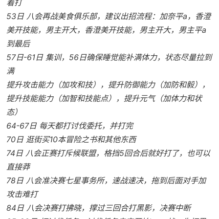
着打
53日 八会再战美食俱乐部，建议出招流程：加奈平a，香澄
美开技能，男主开大，香澄美开技能，男主开大，男主平a
到最后
57日-61日 集训，56日确保睡觉能补满体力，状态尽量拉到
满
提升攻击能力（加攻和技），提升防御能力（加防和毅），
提升技能能力（加智和技能点），提升元气（加体力和状
态）
64-67日 每天都打讨伐委托，并打完
70日 逛街买10本冒险之书和其他东西
74日 八会正赛打斥候联盟，格挡5回合后就好打了，也可以
直接莽
78日 八会准决赛七星事务所，速战速决，拖到后面对手加
攻击难打
84日 八会决赛打拂晓，撑过三回合打黑影，决赛中断