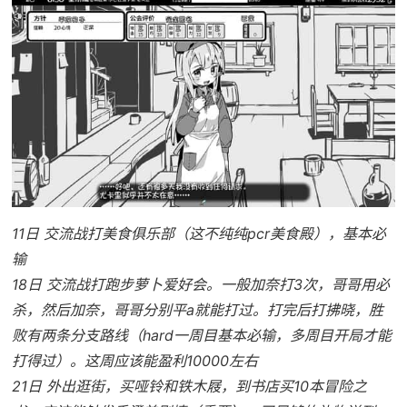
11日 交流战打美食俱乐部（这不纯纯pcr美食殿），基本必
输
18日 交流战打跑步萝卜爱好会。一般加奈打3次，哥哥用必
杀，然后加奈，哥哥分别平a就能打过。打完后打拂晓，胜
败有两条分支路线（hard一周目基本必输，多周目开局才能
打得过）。这周应该能盈利10000左右
21日 外出逛街，买哑铃和铁木屐，到书店买10本冒险之