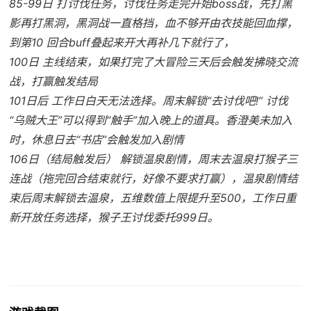
85-99日 打讨伐任务，讨伐任务走完开始boss战，先打黑
影再打黑洞，黑洞战一直格挡，血不够开由衣技能回血撑，
到第10 回合buff叠起来开大再补几下就行了，
100日 主线结束，如果打完了大冒险三天后会触发拂晓交流
战，打赢触发结局
101日后 工作日白天无法选择。周末解锁“去讨伐吧!” 讨伐
“乌贼大王”可以得到“触手”加入晚上的道具。香澄美未加入
时，休息日去“书店”会触发加入剧情
106日（结局触发后） 解锁温泉剧情，周末去温泉打猴子三
连战（拖完回合结束就行，好像不要求打赢），温泉剧情结
束后周末解锁去温泉，五维数值上限提升至500，工作日重
新开放任务选择，猴子王讨伐委托999日。