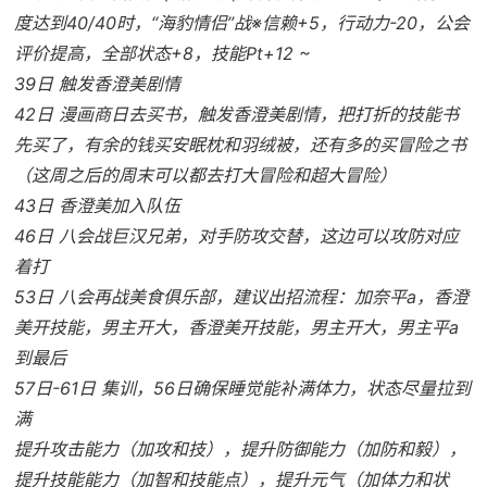
度达到40/40时，“海豹情侣”战※信赖+5，行动力-20，公会
评价提高，全部状态+8，技能Pt+12 ~
39日 触发香澄美剧情
42日 漫画商日去买书，触发香澄美剧情，把打折的技能书
先买了，有余的钱买安眠枕和羽绒被，还有多的买冒险之书
（这周之后的周末可以都去打大冒险和超大冒险）
43日 香澄美加入队伍
46日 八会战巨汉兄弟，对手防攻交替，这边可以攻防对应
着打
53日 八会再战美食俱乐部，建议出招流程：加奈平a，香澄
美开技能，男主开大，香澄美开技能，男主开大，男主平a
到最后
57日-61日 集训，56日确保睡觉能补满体力，状态尽量拉到
满
提升攻击能力（加攻和技），提升防御能力（加防和毅），
提升技能能力（加智和技能点），提升元气（加体力和状