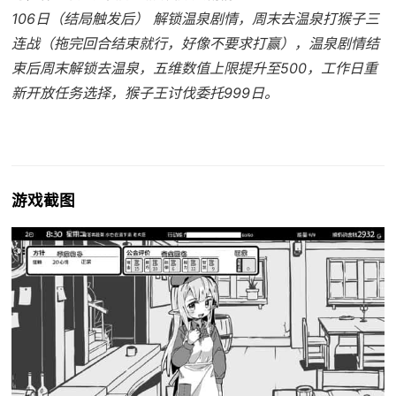
106日（结局触发后） 解锁温泉剧情，周末去温泉打猴子三
连战（拖完回合结束就行，好像不要求打赢），温泉剧情结
束后周末解锁去温泉，五维数值上限提升至500，工作日重
新开放任务选择，猴子王讨伐委托999日。
游戏截图