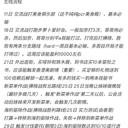
主线流程
11日 交流战打美食俱乐部（这不纯纯pcr美食殿），基本必
输
18日 交流战打跑步萝卜爱好会。一般加奈打3次，哥哥用必
杀，然后加奈，哥哥分别平a就能打过。打完后打拂晓，胜
败有两条分支路线（hard一周目基本必输，多周目开局才能
打得过）。这周应该能盈利10000左右
21日 外出逛街，买哑铃和铁木屐，到书店买10本冒险之
书，应该能触发香澄美剧情（重要），买足够的礼物送到
100信赖后解锁一起洗澡，有多的钱买一到两本技能书
新菜单作战(拂晓战败北路线)25日 25日当晚让妹妹做晚饭
（最好多做几天），触发“新菜单作战”第二天以后，公会活
动后妹妹来开发新菜单，会触发几次剧情。
海豹驱除作战(拂晓战胜利路线)25日 实力测试(由香里)
打赢→转移到海豹驱除作战，失败→转移到新菜单作战
29日 触发讨伐委托(期限3日)海豹驱除数达到10/10或行进