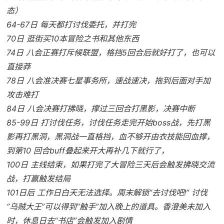
态）
64-67日 每天都打讨伐委托，并打完
70日 逛街买10本冒险之书和其他东西
74日 八会正赛打斥候联盟，格挡5回合后就好打了，也可以
直接莽
78日 八会准决赛七星事务所，速战速决，拖到后面对手加
攻击难打
84日 八会决赛打拂晓，撑过三回合打黑影，决赛中断
85-99日 打讨伐任务，讨伐任务走完开始boss战，先打黑
影再打黑洞，黑洞战一直格挡，血不够开由衣技能回血撑，
到第10 回合buff叠起来开大再补几下就行了，
100日 主线结束，如果打完了大冒险三天后会触发拂晓交流
战，打赢触发结局
101日后 工作日白天无法选择。周末解锁“去讨伐吧!” 讨伐
“乌贼大王”可以得到“触手”加入晚上的道具。香澄美未加入
时，休息日去“书店”会触发加入剧情