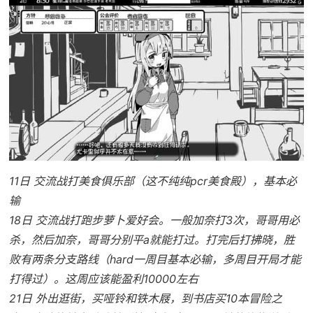
11日 交流战打美食俱乐部（这不纯纯pcr美食殿），基本必
输
18日 交流战打跑步萝卜爱好会。一般加奈打3次，哥哥用必
杀，然后加奈，哥哥分别平a就能打过。打完后打拂晓，胜
败有两条分支路线（hard一周目基本必输，多周目开局才能
打得过）。这周应该能盈利10000左右
21日 外出逛街，买哑铃和铁木屐，到书店买10本冒险之