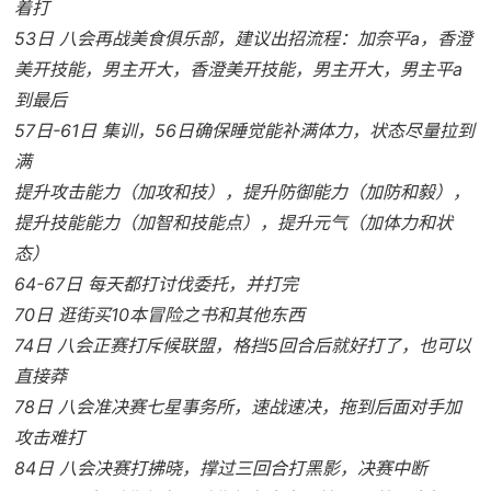
着打
53日 八会再战美食俱乐部，建议出招流程：加奈平a，香澄
美开技能，男主开大，香澄美开技能，男主开大，男主平a
到最后
57日-61日 集训，56日确保睡觉能补满体力，状态尽量拉到
满
提升攻击能力（加攻和技），提升防御能力（加防和毅），
提升技能能力（加智和技能点），提升元气（加体力和状
态）
64-67日 每天都打讨伐委托，并打完
70日 逛街买10本冒险之书和其他东西
74日 八会正赛打斥候联盟，格挡5回合后就好打了，也可以
直接莽
78日 八会准决赛七星事务所，速战速决，拖到后面对手加
攻击难打
84日 八会决赛打拂晓，撑过三回合打黑影，决赛中断