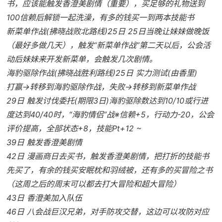
书，应该能触发香澄美剧情（重要），买足够的礼物送到
100信赖后解锁一起洗澡，有多的钱买一到两本技能书
新菜单作战(拂晓战败北路线)25日 25日当晚让妹妹做晚饭
（最好多做几天），触发“新菜单作战”第二天以后，公会活
动后妹妹来开发新菜单，会触发几次剧情。
海豹驱除作战(拂晓战胜利路线)25日 实力测试(由香里)
打赢→转移到海豹驱除作战，失败→转移到新菜单作战
29日 触发讨伐委托(期限3日)海豹驱除数达到10/10或行进
度达到40/40时，“海豹情侣”战※信赖+5，行动力-20，公会
评价提高，全部状态+8，技能Pt+12 ~
39日 触发香澄美剧情
42日 漫画商日去买书，触发香澄美剧情，把打折的技能书
先买了，有余的钱买安眠枕和羽绒被，还有多的买冒险之书
（这周之后的周末可以都去打大冒险和超大冒险）
43日 香澄美加入队伍
46日 八会战巨汉兄弟，对手防攻交替，这边可以攻防对应