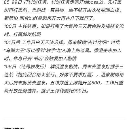
85-99日 打讨伐任务，讨伐任务走完开始boss战，先打黑
影再打黑洞，黑洞战一直格挡，血不够开由衣技能回血撑，
到第10 回合buff叠起来开大再补几下就行了，
100日 主线结束，如果打完了大冒险三天后会触发拂晓交流
战，打赢触发结局
101日后 工作日白天无法选择。周末解锁“去讨伐吧!” 讨伐
“乌贼大王”可以得到“触手”加入晚上的道具。香澄美未加入
时，休息日去“书店”会触发加入剧情
106日（结局触发后） 解锁温泉剧情，周末去温泉打猴子三
连战（拖完回合结束就行，好像不要求打赢），温泉剧情结
束后周末解锁去温泉，五维数值上限提升至500，工作日重
新开放任务选择，猴子王讨伐委托999日。