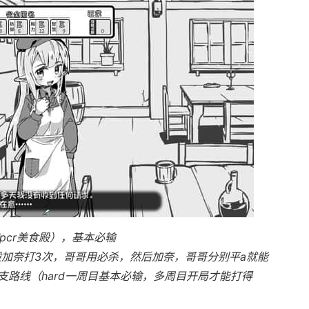
pcr美食殿），基本必输
般加奈打3次，哥哥用必杀，然后加奈，哥哥分别平a就能
路线（hard一周目基本必输，多周目开局才能打得