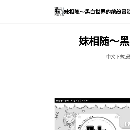
妹相随～黑白世界的缤纷冒
妹相随～黑
中文下载,