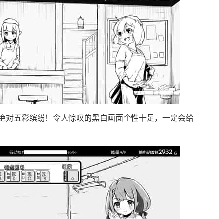
绝对五彩缤纷！令人惊叹的黑白画面个性十足，一定会给