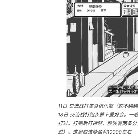
11日 交流战打美食俱乐部（这不纯纯
18日 交流战打跑步萝卜爱好会。一
打过。打完后打拂晓，胜败有两条分支
过）。这周应该能盈利10000左右