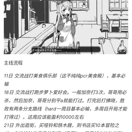
主线流程
11日 交流战打美食俱乐部（这不纯纯pcr美食殿），基本必
输
18日 交流战打跑步萝卜爱好会。一般加奈打3次，哥哥用必
杀，然后加奈，哥哥分别平a就能打过。打完后打拂晓，胜
败有两条分支路线（hard一周目基本必输，多周目开局才能
打得过）。这周应该能盈利10000左右
21日 外出逛街，买哑铃和铁木屐，到书店买10本冒险之