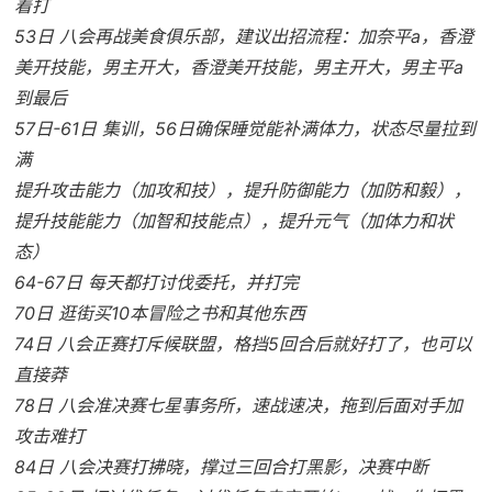
着打
53日 八会再战美食俱乐部，建议出招流程：加奈平a，香澄
美开技能，男主开大，香澄美开技能，男主开大，男主平a
到最后
57日-61日 集训，56日确保睡觉能补满体力，状态尽量拉到
满
提升攻击能力（加攻和技），提升防御能力（加防和毅），
提升技能能力（加智和技能点），提升元气（加体力和状
态）
64-67日 每天都打讨伐委托，并打完
70日 逛街买10本冒险之书和其他东西
74日 八会正赛打斥候联盟，格挡5回合后就好打了，也可以
直接莽
78日 八会准决赛七星事务所，速战速决，拖到后面对手加
攻击难打
84日 八会决赛打拂晓，撑过三回合打黑影，决赛中断