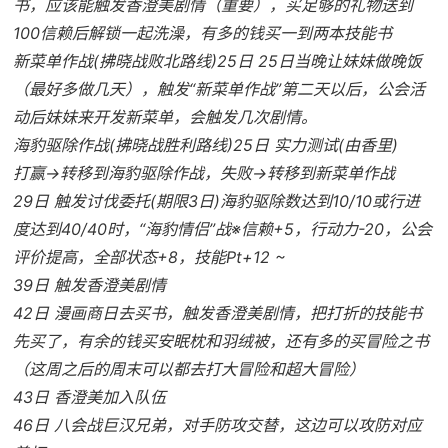
书，应该能触发香澄美剧情（重要），买足够的礼物送到
100信赖后解锁一起洗澡，有多的钱买一到两本技能书
新菜单作战(拂晓战败北路线)25日 25日当晚让妹妹做晚饭
（最好多做几天），触发“新菜单作战”第二天以后，公会活
动后妹妹来开发新菜单，会触发几次剧情。
海豹驱除作战(拂晓战胜利路线)25日 实力测试(由香里)
打赢→转移到海豹驱除作战，失败→转移到新菜单作战
29日 触发讨伐委托(期限3日)海豹驱除数达到10/10或行进
度达到40/40时，“海豹情侣”战※信赖+5，行动力-20，公会
评价提高，全部状态+8，技能Pt+12 ~
39日 触发香澄美剧情
42日 漫画商日去买书，触发香澄美剧情，把打折的技能书
先买了，有余的钱买安眠枕和羽绒被，还有多的买冒险之书
（这周之后的周末可以都去打大冒险和超大冒险）
43日 香澄美加入队伍
46日 八会战巨汉兄弟，对手防攻交替，这边可以攻防对应