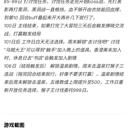
85-99日 打讨伐任务，讨伐任务走完开始boss战，先打黑
影再打黑洞，黑洞战一直格挡，血不够开由衣技能回血撑，
到第10 回合buff叠起来开大再补几下就行了，
100日 主线结束，如果打完了大冒险三天后会触发拂晓交流
战，打赢触发结局
101日后 工作日白天无法选择。周末解锁“去讨伐吧!” 讨伐
“乌贼大王”可以得到“触手”加入晚上的道具。香澄美未加入
时，休息日去“书店”会触发加入剧情
106日（结局触发后） 解锁温泉剧情，周末去温泉打猴子三
连战（拖完回合结束就行，好像不要求打赢），温泉剧情结
束后周末解锁去温泉，五维数值上限提升至500，工作日重
新开放任务选择，猴子王讨伐委托999日。
游戏截图