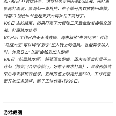
85-99日 打讨伐任务，讨伐任务走完开始boss战，先打黑
影再打黑洞，黑洞战一直格挡，血不够开由衣技能回血撑，
到第10 回合buff叠起来开大再补几下就行了，
100日 主线结束，如果打完了大冒险三天后会触发拂晓交流
战，打赢触发结局
101日后 工作日白天无法选择。周末解锁“去讨伐吧!” 讨伐
“乌贼大王”可以得到“触手”加入晚上的道具。香澄美未加入
时，休息日去“书店”会触发加入剧情
106日（结局触发后） 解锁温泉剧情，周末去温泉打猴子三
连战（拖完回合结束就行，好像不要求打赢），温泉剧情结
束后周末解锁去温泉，五维数值上限提升至500，工作日重
新开放任务选择，猴子王讨伐委托999日。
游戏截图