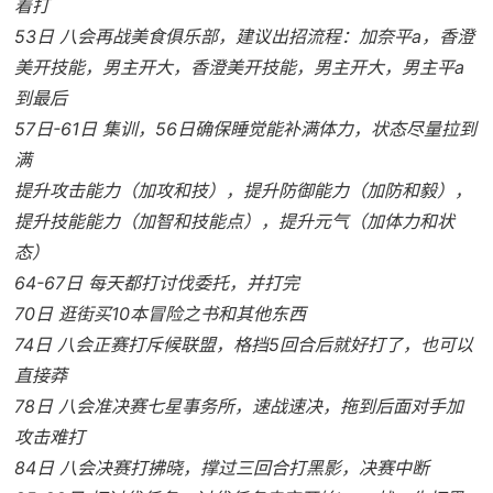
着打
53日 八会再战美食俱乐部，建议出招流程：加奈平a，香澄
美开技能，男主开大，香澄美开技能，男主开大，男主平a
到最后
57日-61日 集训，56日确保睡觉能补满体力，状态尽量拉到
满
提升攻击能力（加攻和技），提升防御能力（加防和毅），
提升技能能力（加智和技能点），提升元气（加体力和状
态）
64-67日 每天都打讨伐委托，并打完
70日 逛街买10本冒险之书和其他东西
74日 八会正赛打斥候联盟，格挡5回合后就好打了，也可以
直接莽
78日 八会准决赛七星事务所，速战速决，拖到后面对手加
攻击难打
84日 八会决赛打拂晓，撑过三回合打黑影，决赛中断