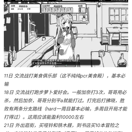
11日 交流战打美食俱乐部（这不纯纯pcr美食殿），基本必
输
18日 交流战打跑步萝卜爱好会。一般加奈打3次，哥哥用必
杀，然后加奈，哥哥分别平a就能打过。打完后打拂晓，胜
败有两条分支路线（hard一周目基本必输，多周目开局才能
打得过）。这周应该能盈利10000左右
21日 外出逛街，买哑铃和铁木屐，到书店买10本冒险之