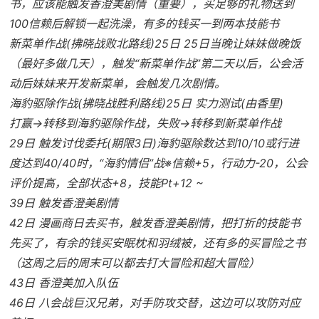
书，应该能触发香澄美剧情（重要），买足够的礼物送到
100信赖后解锁一起洗澡，有多的钱买一到两本技能书
新菜单作战(拂晓战败北路线)25日 25日当晚让妹妹做晚饭
（最好多做几天），触发“新菜单作战”第二天以后，公会活
动后妹妹来开发新菜单，会触发几次剧情。
海豹驱除作战(拂晓战胜利路线)25日 实力测试(由香里)
打赢→转移到海豹驱除作战，失败→转移到新菜单作战
29日 触发讨伐委托(期限3日)海豹驱除数达到10/10或行进
度达到40/40时，“海豹情侣”战※信赖+5，行动力-20，公会
评价提高，全部状态+8，技能Pt+12 ~
39日 触发香澄美剧情
42日 漫画商日去买书，触发香澄美剧情，把打折的技能书
先买了，有余的钱买安眠枕和羽绒被，还有多的买冒险之书
（这周之后的周末可以都去打大冒险和超大冒险）
43日 香澄美加入队伍
46日 八会战巨汉兄弟，对手防攻交替，这边可以攻防对应