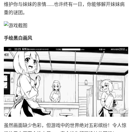
维护你与妹妹的亲情……也许终有一日，你能够解开妹妹病
重的谜团。
手绘黑白画风
虽然画面缺少色彩，但游戏中的世界绝对五彩缤纷！令人惊