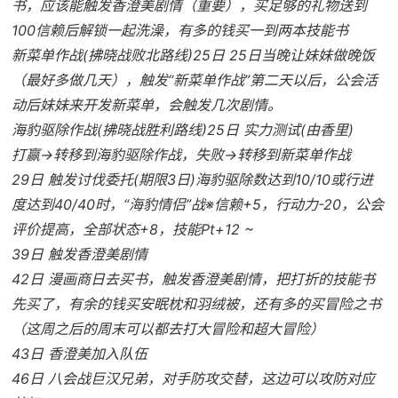
书，应该能触发香澄美剧情（重要），买足够的礼物送到
100信赖后解锁一起洗澡，有多的钱买一到两本技能书
新菜单作战(拂晓战败北路线)25日 25日当晚让妹妹做晚饭
（最好多做几天），触发“新菜单作战”第二天以后，公会活
动后妹妹来开发新菜单，会触发几次剧情。
海豹驱除作战(拂晓战胜利路线)25日 实力测试(由香里)
打赢→转移到海豹驱除作战，失败→转移到新菜单作战
29日 触发讨伐委托(期限3日)海豹驱除数达到10/10或行进
度达到40/40时，“海豹情侣”战※信赖+5，行动力-20，公会
评价提高，全部状态+8，技能Pt+12 ~
39日 触发香澄美剧情
42日 漫画商日去买书，触发香澄美剧情，把打折的技能书
先买了，有余的钱买安眠枕和羽绒被，还有多的买冒险之书
（这周之后的周末可以都去打大冒险和超大冒险）
43日 香澄美加入队伍
46日 八会战巨汉兄弟，对手防攻交替，这边可以攻防对应