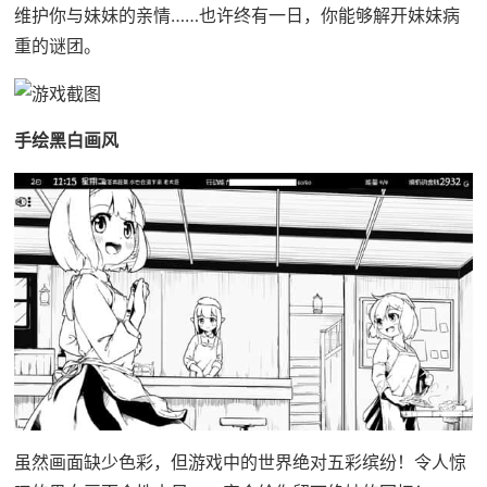
维护你与妹妹的亲情……也许终有一日，你能够解开妹妹病
重的谜团。
手绘黑白画风
虽然画面缺少色彩，但游戏中的世界绝对五彩缤纷！令人惊