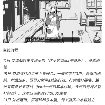
主线流程
11日 交流战打美食俱乐部（这不纯纯pcr美食殿），基本必
输
18日 交流战打跑步萝卜爱好会。一般加奈打3次，哥哥用必
杀，然后加奈，哥哥分别平a就能打过。打完后打拂晓，胜
败有两条分支路线（hard一周目基本必输，多周目开局才能
打得过）。这周应该能盈利10000左右
21日 外出逛街，买哑铃和铁木屐，到书店买10本冒险之