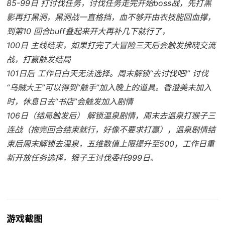
85-99日 打讨伐任务，讨伐任务走完开始boss战，先打黑
影再打黑洞，黑洞战一直格挡，血不够开由衣技能回血撑，
到第10 回合buff叠起来开大再补几下就行了，
100日 主线结束，如果打完了大冒险三天后会触发拂晓交流
战，打赢触发结局
101日后 工作日白天无法选择。周末解锁“去讨伐吧!” 讨伐
“乌贼大王”可以得到“触手”加入晚上的道具。香澄美未加入
时，休息日去“书店”会触发加入剧情
106日（结局触发后） 解锁温泉剧情，周末去温泉打猴子三
连战（拖完回合结束就行，好像不要求打赢），温泉剧情结
束后周末解锁去温泉，五维数值上限提升至500，工作日重
新开放任务选择，猴子王讨伐委托999日。
游戏截图