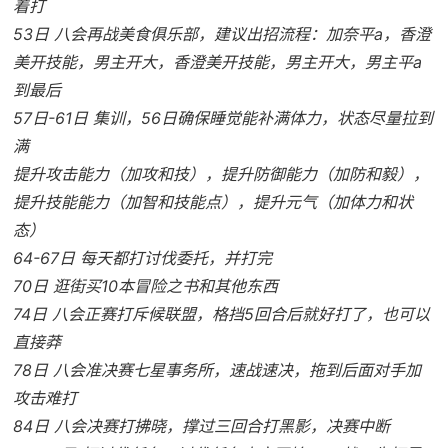
着打
53日 八会再战美食俱乐部，建议出招流程：加奈平a，香澄
美开技能，男主开大，香澄美开技能，男主开大，男主平a
到最后
57日-61日 集训，56日确保睡觉能补满体力，状态尽量拉到
满
提升攻击能力（加攻和技），提升防御能力（加防和毅），
提升技能能力（加智和技能点），提升元气（加体力和状
态）
64-67日 每天都打讨伐委托，并打完
70日 逛街买10本冒险之书和其他东西
74日 八会正赛打斥候联盟，格挡5回合后就好打了，也可以
直接莽
78日 八会准决赛七星事务所，速战速决，拖到后面对手加
攻击难打
84日 八会决赛打拂晓，撑过三回合打黑影，决赛中断