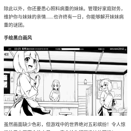
除此以外，你还要悉心照料病重的妹妹。管理好家庭财务，
维护你与妹妹的亲情……也许终有一日，你能够解开妹妹病
重的谜团。
手绘黑白画风
虽然画面缺少色彩，但游戏中的世界绝对五彩缤纷！令人惊