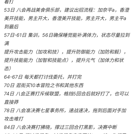
着打
53日 八会再战美食俱乐部，建议出招流程：加奈平a，香澄
美开技能，男主开大，香澄美开技能，男主开大，男主平a
到最后
57日-61日 集训，56日确保睡觉能补满体力，状态尽量拉到
满
提升攻击能力（加攻和技），提升防御能力（加防和毅），
提升技能能力（加智和技能点），提升元气（加体力和状
态）
64-67日 每天都打讨伐委托，并打完
70日 逛街买10本冒险之书和其他东西
74日 八会正赛打斥候联盟，格挡5回合后就好打了，也可以
直接莽
78日 八会准决赛七星事务所，速战速决，拖到后面对手加
攻击难打
84日 八会决赛打拂晓，撑过三回合打黑影，决赛中断