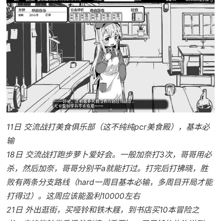
11日 交流战打美食俱乐部（这不纯纯pcr美食殿），基本必
输
18日 交流战打跑步萝卜爱好会。一般加奈打3次，哥哥用必
杀，然后加奈，哥哥分别平a就能打过。打完后打拂晓，胜
败有两条分支路线（hard一周目基本必输，多周目开局才能
打得过）。这周应该能盈利10000左右
21日 外出逛街，买哑铃和铁木屐，到书店买10本冒险之