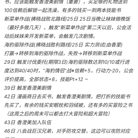
书，应该能触发香澄美剧情（重要），买足够的礼物送到
100信赖后解锁一起洗澡，有多的钱买一到两本技能书
新菜单作战(拂晓战败北路线)25日 25日当晚让妹妹做晚饭
（最好多做几天），触发“新菜单作战”第二天以后，公会活
动后妹妹来开发新菜单，会触发几次剧情。
海豹驱除作战(拂晓战胜利路线)25日 实力测试(由香里)
打赢→转移到海豹驱除作战，失败→转移到新菜单作战
29日 触发讨伐委托(期限3日)海豹驱除数达到10/10或行进
度达到40/40时，“海豹情侣”战※信赖+5，行动力-20，公会
评价提高，全部状态+8，技能Pt+12 ~
39日 触发香澄美剧情
42日 漫画商日去买书，触发香澄美剧情，把打折的技能书
先买了，有余的钱买安眠枕和羽绒被，还有多的买冒险之书
（这周之后的周末可以都去打大冒险和超大冒险）
43日 香澄美加入队伍
46日 八会战巨汉兄弟，对手防攻交替，这边可以攻防对应