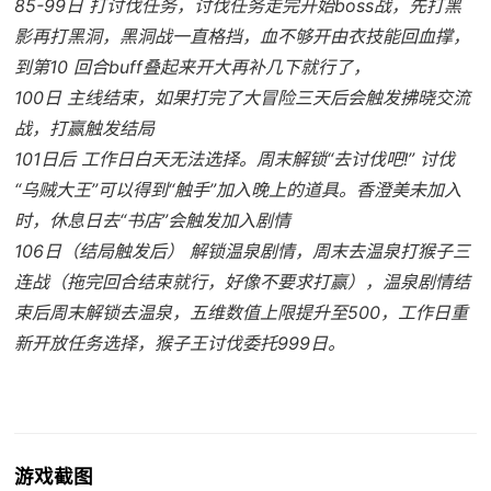
85-99日 打讨伐任务，讨伐任务走完开始boss战，先打黑
影再打黑洞，黑洞战一直格挡，血不够开由衣技能回血撑，
到第10 回合buff叠起来开大再补几下就行了，
100日 主线结束，如果打完了大冒险三天后会触发拂晓交流
战，打赢触发结局
101日后 工作日白天无法选择。周末解锁“去讨伐吧!” 讨伐
“乌贼大王”可以得到“触手”加入晚上的道具。香澄美未加入
时，休息日去“书店”会触发加入剧情
106日（结局触发后） 解锁温泉剧情，周末去温泉打猴子三
连战（拖完回合结束就行，好像不要求打赢），温泉剧情结
束后周末解锁去温泉，五维数值上限提升至500，工作日重
新开放任务选择，猴子王讨伐委托999日。
游戏截图