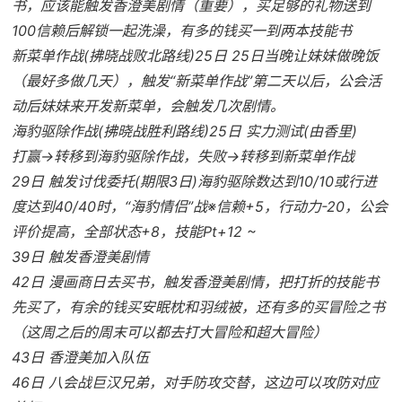
书，应该能触发香澄美剧情（重要），买足够的礼物送到
100信赖后解锁一起洗澡，有多的钱买一到两本技能书
新菜单作战(拂晓战败北路线)25日 25日当晚让妹妹做晚饭
（最好多做几天），触发“新菜单作战”第二天以后，公会活
动后妹妹来开发新菜单，会触发几次剧情。
海豹驱除作战(拂晓战胜利路线)25日 实力测试(由香里)
打赢→转移到海豹驱除作战，失败→转移到新菜单作战
29日 触发讨伐委托(期限3日)海豹驱除数达到10/10或行进
度达到40/40时，“海豹情侣”战※信赖+5，行动力-20，公会
评价提高，全部状态+8，技能Pt+12 ~
39日 触发香澄美剧情
42日 漫画商日去买书，触发香澄美剧情，把打折的技能书
先买了，有余的钱买安眠枕和羽绒被，还有多的买冒险之书
（这周之后的周末可以都去打大冒险和超大冒险）
43日 香澄美加入队伍
46日 八会战巨汉兄弟，对手防攻交替，这边可以攻防对应