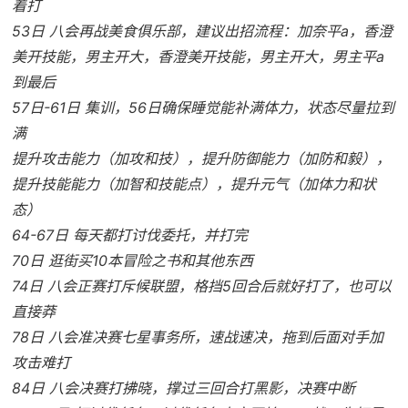
着打
53日 八会再战美食俱乐部，建议出招流程：加奈平a，香澄
美开技能，男主开大，香澄美开技能，男主开大，男主平a
到最后
57日-61日 集训，56日确保睡觉能补满体力，状态尽量拉到
满
提升攻击能力（加攻和技），提升防御能力（加防和毅），
提升技能能力（加智和技能点），提升元气（加体力和状
态）
64-67日 每天都打讨伐委托，并打完
70日 逛街买10本冒险之书和其他东西
74日 八会正赛打斥候联盟，格挡5回合后就好打了，也可以
直接莽
78日 八会准决赛七星事务所，速战速决，拖到后面对手加
攻击难打
84日 八会决赛打拂晓，撑过三回合打黑影，决赛中断