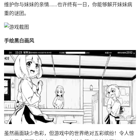
维护你与妹妹的亲情……也许终有一日，你能够解开妹妹病
重的谜团。
手绘黑白画风
虽然画面缺少色彩，但游戏中的世界绝对五彩缤纷！令人惊