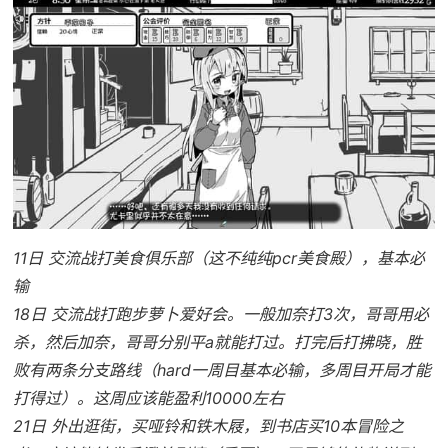
11日 交流战打美食俱乐部（这不纯纯pcr美食殿），基本必
输
18日 交流战打跑步萝卜爱好会。一般加奈打3次，哥哥用必
杀，然后加奈，哥哥分别平a就能打过。打完后打拂晓，胜
败有两条分支路线（hard一周目基本必输，多周目开局才能
打得过）。这周应该能盈利10000左右
21日 外出逛街，买哑铃和铁木屐，到书店买10本冒险之