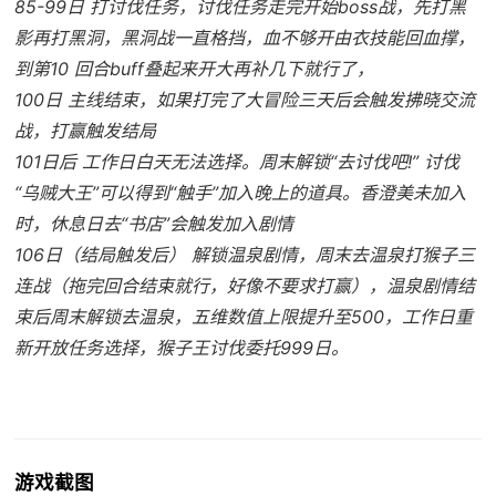
85-99日 打讨伐任务，讨伐任务走完开始boss战，先打黑
影再打黑洞，黑洞战一直格挡，血不够开由衣技能回血撑，
到第10 回合buff叠起来开大再补几下就行了，
100日 主线结束，如果打完了大冒险三天后会触发拂晓交流
战，打赢触发结局
101日后 工作日白天无法选择。周末解锁“去讨伐吧!” 讨伐
“乌贼大王”可以得到“触手”加入晚上的道具。香澄美未加入
时，休息日去“书店”会触发加入剧情
106日（结局触发后） 解锁温泉剧情，周末去温泉打猴子三
连战（拖完回合结束就行，好像不要求打赢），温泉剧情结
束后周末解锁去温泉，五维数值上限提升至500，工作日重
新开放任务选择，猴子王讨伐委托999日。
游戏截图