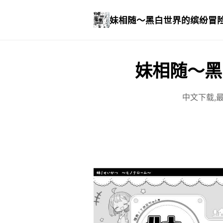
妹相随～黑白世界的缤纷冒
妹相随～黑
中文下载,