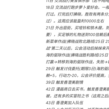
11日 交流战打美食俱乐部（这不纯纯
18日 交流战打跑步萝卜爱好会。一
打过。打完后打拂晓，胜败有两条分支
过）。这周应该能盈利10000左右
21日 外出逛街，买哑铃和铁木屐，
要），买足够的礼物送到100信赖
新菜单作战(拂晓战败北路线)25日
战”第二天以后，公会活动后妹妹来
海豹驱除作战(拂晓战胜利路线)25日
打赢→转移到海豹驱除作战，失败→
29日 触发讨伐委托(期限3日)海豹驱
赖+5，行动力-20，公会评价提高，全
39日 触发香澄美剧情
42日 漫画商日去买书，触发香澄
被，还有多的买冒险之书（这周之后
43日 香澄美加入队伍