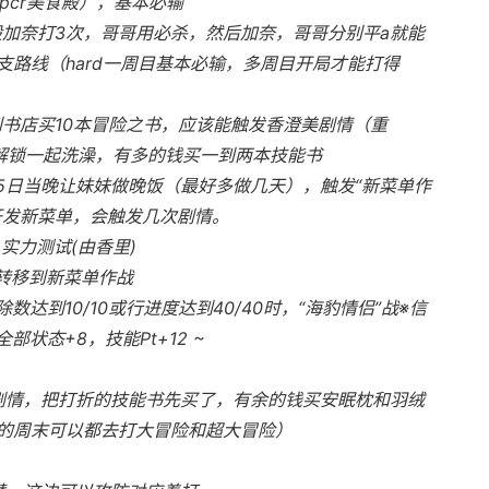
pcr美食殿），基本必输
般加奈打3次，哥哥用必杀，然后加奈，哥哥分别平a就能
路线（hard一周目基本必输，多周目开局才能打得
到书店买10本冒险之书，应该能触发香澄美剧情（重
后解锁一起洗澡，有多的钱买一到两本技能书
 25日当晚让妹妹做晚饭（最好多做几天），触发“新菜单作
开发新菜单，会触发几次剧情。
 实力测试(由香里)
转移到新菜单作战
除数达到10/10或行进度达到40/40时，“海豹情侣”战※信
部状态+8，技能Pt+12 ~
美剧情，把打折的技能书先买了，有余的钱买安眠枕和羽绒
的周末可以都去打大冒险和超大冒险）