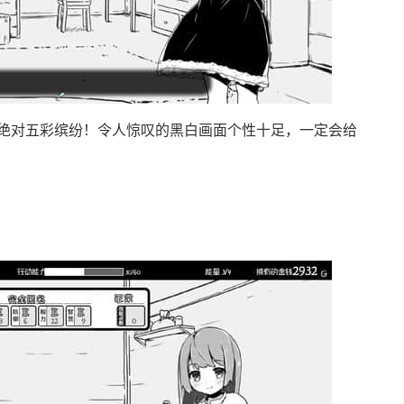
绝对五彩缤纷！令人惊叹的黑白画面个性十足，一定会给