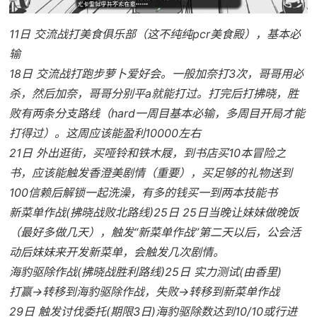
11日 交流战打美食俱乐部（这不纯纯pcr美食殿），基本必
输
18日 交流战打跑步萝卜爱好会。一般加奈打3次，哥哥用必
杀，然后加奈，哥哥分别平a就能打过。打完后打拂晓，胜
败有两条分支路线（hard一周目基本必输，多周目开局才能
打得过）。这周应该能盈利10000左右
21日 外出逛街，买哑铃和铁木屐，到书店买10本冒险之
书，应该能触发香澄美剧情（重要），买足够的礼物送到
100信赖后解锁一起洗澡，有多的钱买一到两本技能书
新菜单作战(拂晓战败北路线)25日 25日当晚让妹妹做晚饭
（最好多做几天），触发“新菜单作战”第二天以后，公会活
动后妹妹来开发新菜单，会触发几次剧情。
海豹驱除作战(拂晓战胜利路线)25日 实力测试(由香里)
打赢→转移到海豹驱除作战，失败→转移到新菜单作战
29日 触发讨伐委托(期限3日)海豹驱除数达到10/10或行进