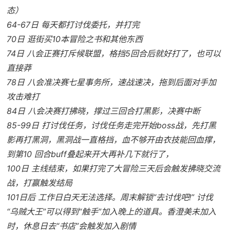
态）
64-67日 每天都打讨伐委托，并打完
70日 逛街买10本冒险之书和其他东西
74日 八会正赛打斥候联盟，格挡5回合后就好打了，也可以
直接莽
78日 八会准决赛七星事务所，速战速决，拖到后面对手加
攻击难打
84日 八会决赛打拂晓，撑过三回合打黑影，决赛中断
85-99日 打讨伐任务，讨伐任务走完开始boss战，先打黑
影再打黑洞，黑洞战一直格挡，血不够开由衣技能回血撑，
到第10 回合buff叠起来开大再补几下就行了，
100日 主线结束，如果打完了大冒险三天后会触发拂晓交流
战，打赢触发结局
101日后 工作日白天无法选择。周末解锁“去讨伐吧!” 讨伐
“乌贼大王”可以得到“触手”加入晚上的道具。香澄美未加入
时，休息日去“书店”会触发加入剧情