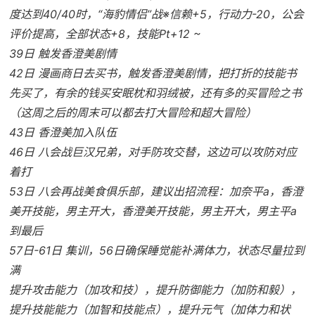
度达到40/40时，“海豹情侣”战※信赖+5，行动力-20，公会
评价提高，全部状态+8，技能Pt+12 ~
39日 触发香澄美剧情
42日 漫画商日去买书，触发香澄美剧情，把打折的技能书
先买了，有余的钱买安眠枕和羽绒被，还有多的买冒险之书
（这周之后的周末可以都去打大冒险和超大冒险）
43日 香澄美加入队伍
46日 八会战巨汉兄弟，对手防攻交替，这边可以攻防对应
着打
53日 八会再战美食俱乐部，建议出招流程：加奈平a，香澄
美开技能，男主开大，香澄美开技能，男主开大，男主平a
到最后
57日-61日 集训，56日确保睡觉能补满体力，状态尽量拉到
满
提升攻击能力（加攻和技），提升防御能力（加防和毅），
提升技能能力（加智和技能点），提升元气（加体力和状