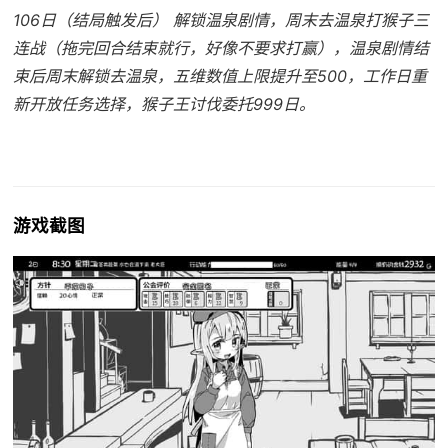
106日（结局触发后） 解锁温泉剧情，周末去温泉打猴子三
连战（拖完回合结束就行，好像不要求打赢），温泉剧情结
束后周末解锁去温泉，五维数值上限提升至500，工作日重
新开放任务选择，猴子王讨伐委托999日。
游戏截图