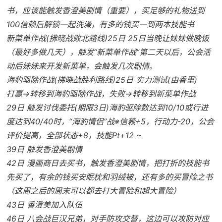
书，应该能触发香澄美剧情（重要），买足够的礼物送到
100信赖后解锁一起洗澡，有多的钱买一到两本技能书
新菜单作战(拂晓战败北路线)25日 25日当晚让妹妹做晚饭
（最好多做几天），触发“新菜单作战”第二天以后，公会活
动后妹妹来开发新菜单，会触发几次剧情。
海豹驱除作战(拂晓战胜利路线)25日 实力测试(由香里)
打赢→转移到海豹驱除作战，失败→转移到新菜单作战
29日 触发讨伐委托(期限3日)海豹驱除数达到10/10或行进
度达到40/40时，“海豹情侣”战※信赖+5，行动力-20，公会
评价提高，全部状态+8，技能Pt+12 ~
39日 触发香澄美剧情
42日 漫画商日去买书，触发香澄美剧情，把打折的技能书
先买了，有余的钱买安眠枕和羽绒被，还有多的买冒险之书
（这周之后的周末可以都去打大冒险和超大冒险）
43日 香澄美加入队伍
46日 八会战巨汉兄弟，对手防攻交替，这边可以攻防对应