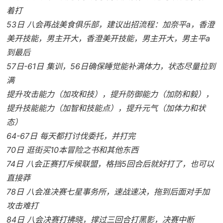
着打
53日 八会再战美食俱乐部，建议出招流程：加奈平a，香澄
美开技能，男主开大，香澄美开技能，男主开大，男主平a
到最后
57日-61日 集训，56日确保睡觉能补满体力，状态尽量拉到
满
提升攻击能力（加攻和技），提升防御能力（加防和毅），
提升技能能力（加智和技能点），提升元气（加体力和状
态）
64-67日 每天都打讨伐委托，并打完
70日 逛街买10本冒险之书和其他东西
74日 八会正赛打斥候联盟，格挡5回合后就好打了，也可以
直接莽
78日 八会准决赛七星事务所，速战速决，拖到后面对手加
攻击难打
84日 八会决赛打拂晓，撑过三回合打黑影，决赛中断