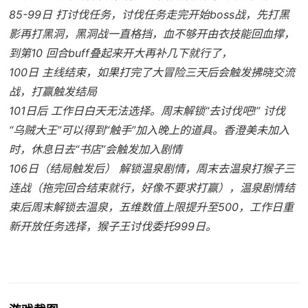
85-99日 打讨伐任务，讨伐任务走完开始boss战，先打黑
影再打黑洞，黑洞战一直格挡，血不够开由衣技能回血撑，
到第10 回合buff叠起来开大再补几下就行了，
100日 主线结束，如果打完了大冒险三天后会触发拂晓交流
战，打赢触发结局
101日后 工作日白天无法选择。周末解锁“去讨伐吧!” 讨伐
“乌贼大王”可以得到“触手”加入晚上的道具。香澄美未加入
时，休息日去“书店”会触发加入剧情
106日（结局触发后） 解锁温泉剧情，周末去温泉打猴子三
连战（拖完回合结束就行，好像不要求打赢），温泉剧情结
束后周末解锁去温泉，五维数值上限提升至500，工作日重
新开放任务选择，猴子王讨伐委托999日。