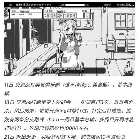
11日 交流战打美食俱乐部（这不纯纯pcr美食殿），基本必
输
18日 交流战打跑步萝卜爱好会。一般加奈打3次，哥哥用必
杀，然后加奈，哥哥分别平a就能打过。打完后打拂晓，胜
败有两条分支路线（hard一周目基本必输，多周目开局才能
打得过）。这周应该能盈利10000左右
21日 外出逛街，买哑铃和铁木屐，到书店买10本冒险之