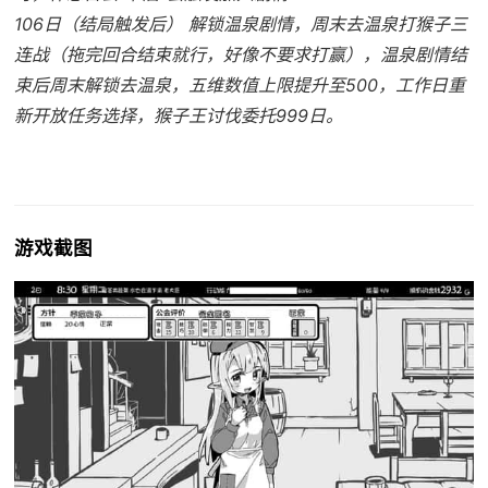
106日（结局触发后） 解锁温泉剧情，周末去温泉打猴子三
连战（拖完回合结束就行，好像不要求打赢），温泉剧情结
束后周末解锁去温泉，五维数值上限提升至500，工作日重
新开放任务选择，猴子王讨伐委托999日。
游戏截图