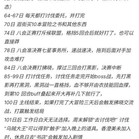
态）
64-67日 每天都打讨伐委托，并打完
70日 逛街买10本冒险之书和其他东西
74日 八会正赛打斥候联盟，格挡5回合后就好打了，也可以
直接莽
78日 八会准决赛七星事务所，速战速决，拖到后面对手加
攻击难打
84日 八会决赛打拂晓，撑过三回合打黑影，决赛中断
85-99日 打讨伐任务，讨伐任务走完开始boss战，先打黑
影再打黑洞，黑洞战一直格挡，血不够开由衣技能回血撑，
到第10 回合buff叠起来开大再补几下就行了，
100日 主线结束，如果打完了大冒险三天后会触发拂晓交流
战，打赢触发结局
101日后 工作日白天无法选择。周末解锁“去讨伐吧!” 讨伐
“乌贼大王”可以得到“触手”加入晚上的道具。香澄美未加入
时，休息日去“书店”会触发加入剧情