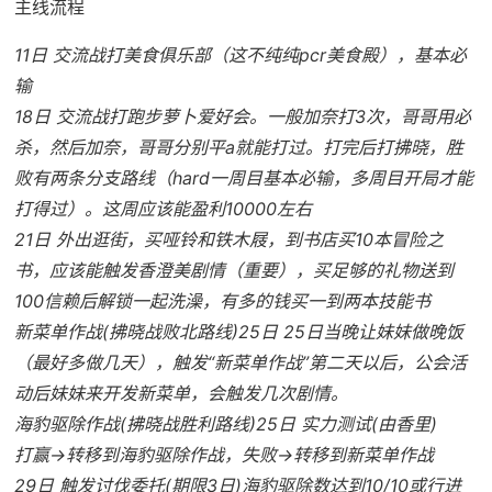
主线流程
11日 交流战打美食俱乐部（这不纯纯pcr美食殿），基本必
输
18日 交流战打跑步萝卜爱好会。一般加奈打3次，哥哥用必
杀，然后加奈，哥哥分别平a就能打过。打完后打拂晓，胜
败有两条分支路线（hard一周目基本必输，多周目开局才能
打得过）。这周应该能盈利10000左右
21日 外出逛街，买哑铃和铁木屐，到书店买10本冒险之
书，应该能触发香澄美剧情（重要），买足够的礼物送到
100信赖后解锁一起洗澡，有多的钱买一到两本技能书
新菜单作战(拂晓战败北路线)25日 25日当晚让妹妹做晚饭
（最好多做几天），触发“新菜单作战”第二天以后，公会活
动后妹妹来开发新菜单，会触发几次剧情。
海豹驱除作战(拂晓战胜利路线)25日 实力测试(由香里)
打赢→转移到海豹驱除作战，失败→转移到新菜单作战
29日 触发讨伐委托(期限3日)海豹驱除数达到10/10或行进