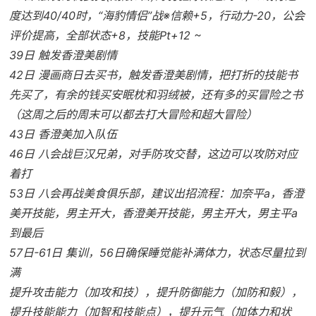
度达到40/40时，“海豹情侣”战※信赖+5，行动力-20，公会
评价提高，全部状态+8，技能Pt+12 ~
39日 触发香澄美剧情
42日 漫画商日去买书，触发香澄美剧情，把打折的技能书
先买了，有余的钱买安眠枕和羽绒被，还有多的买冒险之书
（这周之后的周末可以都去打大冒险和超大冒险）
43日 香澄美加入队伍
46日 八会战巨汉兄弟，对手防攻交替，这边可以攻防对应
着打
53日 八会再战美食俱乐部，建议出招流程：加奈平a，香澄
美开技能，男主开大，香澄美开技能，男主开大，男主平a
到最后
57日-61日 集训，56日确保睡觉能补满体力，状态尽量拉到
满
提升攻击能力（加攻和技），提升防御能力（加防和毅），
提升技能能力（加智和技能点），提升元气（加体力和状