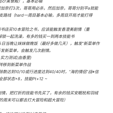
pcr美食殿），基本必输
般加奈打3次，哥哥用必杀，然后加奈，哥哥分别平a就能
路线（hard一周目基本必输，多周目开局才能打得
到书店买10本冒险之书，应该能触发香澄美剧情（重
后解锁一起洗澡，有多的钱买一到两本技能书
 25日当晚让妹妹做晚饭（最好多做几天），触发“新菜单作
开发新菜单，会触发几次剧情。
 实力测试(由香里)
转移到新菜单作战
除数达到10/10或行进度达到40/40时，“海豹情侣”战※信
部状态+8，技能Pt+12 ~
美剧情，把打折的技能书先买了，有余的钱买安眠枕和羽绒
的周末可以都去打大冒险和超大冒险）