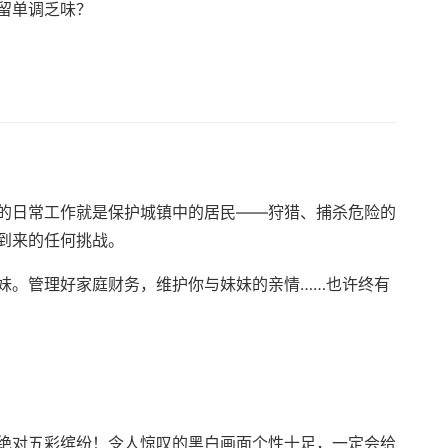
留单调乏味？
的日常工作就是保护城镇中的居民——狩猎、捕杀危险的
到来的任何挑战。
妹。管理好家庭财务，维护你与妹妹的亲情……也许终有
绝对五彩缤纷！令人惊叹的黑白画面个性十足，一定会给