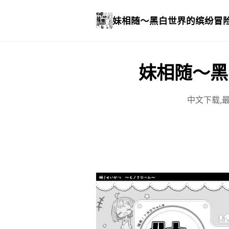
妹相随～黑白世界的缤纷冒
妹相随～黑
中文下载,