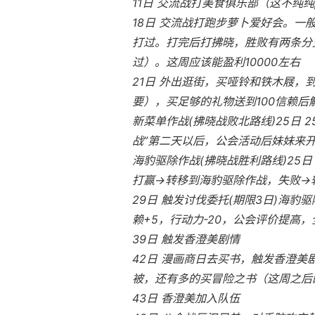
11日 交流战打美食俱乐部（这不纯纯
18日 交流战打跑步萝卜爱好会。一
打过。打完后打拂晓，胜败有两条分支
过）。这周应该能盈利10000左右
21日 外出逛街，买哑铃和铁木屐，
要），买足够的礼物送到100信赖
新菜单作战(拂晓战败北路线)25日
战”第二天以后，公会活动后妹妹来
海豹驱除作战(拂晓战胜利路线)25日
打赢→转移到海豹驱除作战，失败→
29日 触发讨伐委托(期限3日)海豹驱
赖+5，行动力-20，公会评价提高，全
39日 触发香澄美剧情
42日 漫画商日去买书，触发香澄
被，还有多的买冒险之书（这周之后
43日 香澄美加入队伍