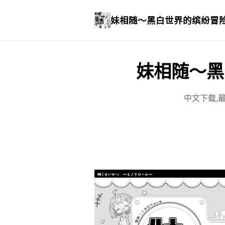
妹相随～黑白世界的缤纷冒
妹相随～黑
中文下载,