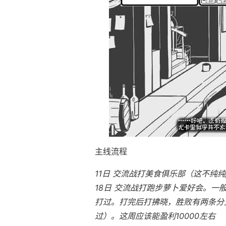
主线流程
11日 交流战打美食俱乐部（这不纯纯
18日 交流战打跑步萝卜爱好会。一
打过。打完后打拂晓，胜败有两条分支
过）。这周应该能盈利10000左右