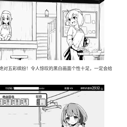
绝对五彩缤纷！令人惊叹的黑白画面个性十足，一定会给