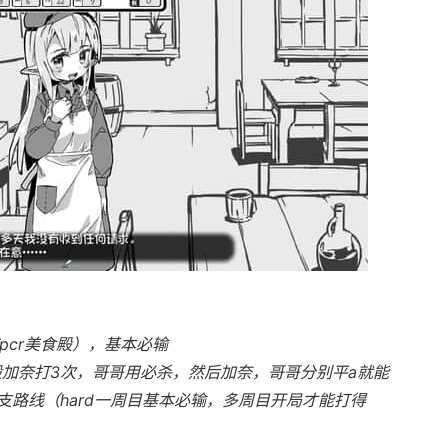
pcr美食殿），基本必输
般加奈打3次，哥哥用必杀，然后加奈，哥哥分别平a就能
路线（hard一周目基本必输，多周目开局才能打得