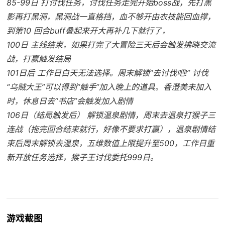
85-99日 打讨伐任务，讨伐任务走完开始boss战，先打黑
影再打黑洞，黑洞战一直格挡，血不够开由衣技能回血撑，
到第10 回合buff叠起来开大再补几下就行了，
100日 主线结束，如果打完了大冒险三天后会触发拂晓交流
战，打赢触发结局
101日后 工作日白天无法选择。周末解锁“去讨伐吧!” 讨伐
“乌贼大王”可以得到“触手”加入晚上的道具。香澄美未加入
时，休息日去“书店”会触发加入剧情
106日（结局触发后） 解锁温泉剧情，周末去温泉打猴子三
连战（拖完回合结束就行，好像不要求打赢），温泉剧情结
束后周末解锁去温泉，五维数值上限提升至500，工作日重
新开放任务选择，猴子王讨伐委托999日。
游戏截图