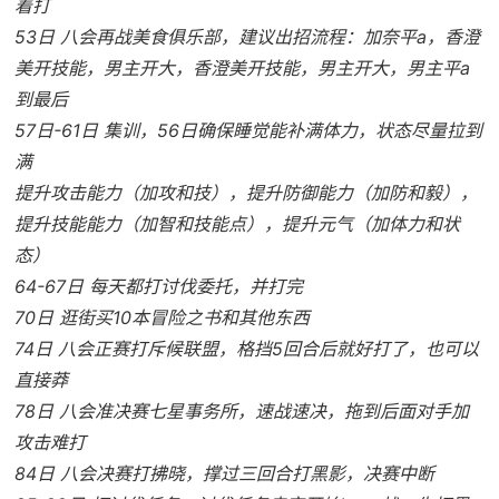
着打
53日 八会再战美食俱乐部，建议出招流程：加奈平a，香澄
美开技能，男主开大，香澄美开技能，男主开大，男主平a
到最后
57日-61日 集训，56日确保睡觉能补满体力，状态尽量拉到
满
提升攻击能力（加攻和技），提升防御能力（加防和毅），
提升技能能力（加智和技能点），提升元气（加体力和状
态）
64-67日 每天都打讨伐委托，并打完
70日 逛街买10本冒险之书和其他东西
74日 八会正赛打斥候联盟，格挡5回合后就好打了，也可以
直接莽
78日 八会准决赛七星事务所，速战速决，拖到后面对手加
攻击难打
84日 八会决赛打拂晓，撑过三回合打黑影，决赛中断