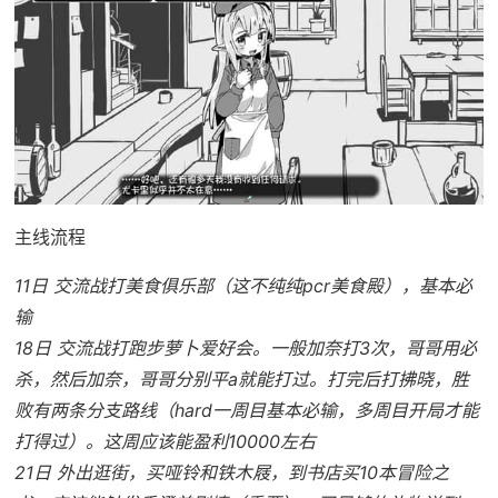
主线流程
11日 交流战打美食俱乐部（这不纯纯pcr美食殿），基本必
输
18日 交流战打跑步萝卜爱好会。一般加奈打3次，哥哥用必
杀，然后加奈，哥哥分别平a就能打过。打完后打拂晓，胜
败有两条分支路线（hard一周目基本必输，多周目开局才能
打得过）。这周应该能盈利10000左右
21日 外出逛街，买哑铃和铁木屐，到书店买10本冒险之