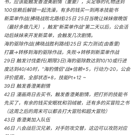
书，应该能触发香澄美剧情（重要），买足够的礼物送到
100信赖后解锁一起洗澡，有多的钱买一到两本技能书
新菜单作战(拂晓战败北路线)25日 25日当晚让妹妹做晚饭
（最好多做几天），触发“新菜单作战”第二天以后，公会活
动后妹妹来开发新菜单，会触发几次剧情。
海豹驱除作战(拂晓战胜利路线)25日 实力测试(由香里)
打赢→转移到海豹驱除作战，失败→转移到新菜单作战
29日 触发讨伐委托(期限3日)海豹驱除数达到10/10或行进
度达到40/40时，“海豹情侣”战※信赖+5，行动力-20，公会
评价提高，全部状态+8，技能Pt+12 ~
39日 触发香澄美剧情
42日 漫画商日去买书，触发香澄美剧情，把打折的技能书
先买了，有余的钱买安眠枕和羽绒被，还有多的买冒险之书
（这周之后的周末可以都去打大冒险和超大冒险）
43日 香澄美加入队伍
46日 八会战巨汉兄弟，对手防攻交替，这边可以攻防对应