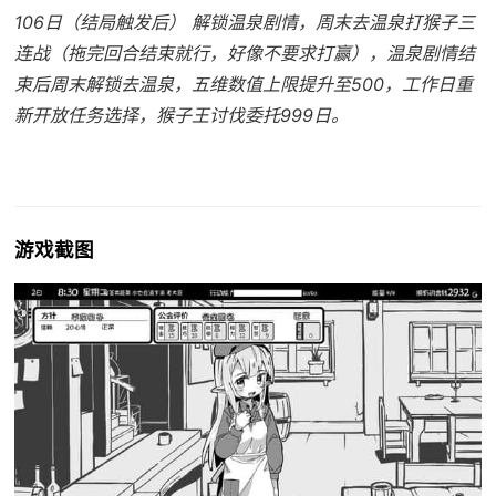
106日（结局触发后） 解锁温泉剧情，周末去温泉打猴子三
连战（拖完回合结束就行，好像不要求打赢），温泉剧情结
束后周末解锁去温泉，五维数值上限提升至500，工作日重
新开放任务选择，猴子王讨伐委托999日。
游戏截图