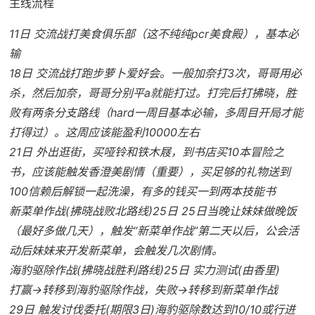
主线流程
11日 交流战打美食俱乐部（这不纯纯pcr美食殿），基本必
输
18日 交流战打跑步萝卜爱好会。一般加奈打3次，哥哥用必
杀，然后加奈，哥哥分别平a就能打过。打完后打拂晓，胜
败有两条分支路线（hard一周目基本必输，多周目开局才能
打得过）。这周应该能盈利10000左右
21日 外出逛街，买哑铃和铁木屐，到书店买10本冒险之
书，应该能触发香澄美剧情（重要），买足够的礼物送到
100信赖后解锁一起洗澡，有多的钱买一到两本技能书
新菜单作战(拂晓战败北路线)25日 25日当晚让妹妹做晚饭
（最好多做几天），触发“新菜单作战”第二天以后，公会活
动后妹妹来开发新菜单，会触发几次剧情。
海豹驱除作战(拂晓战胜利路线)25日 实力测试(由香里)
打赢→转移到海豹驱除作战，失败→转移到新菜单作战
29日 触发讨伐委托(期限3日)海豹驱除数达到10/10或行进