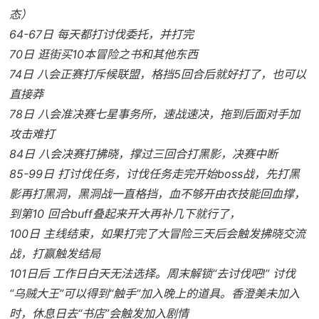
态）
64-67日 每天都打讨伐委托，并打完
70日 逛街买10本冒险之书和其他东西
74日 八会正赛打斥候联盟，格挡5回合后就好打了，也可以
直接莽
78日 八会准决赛七星事务所，速战速决，拖到后面对手加
攻击难打
84日 八会决赛打拂晓，撑过三回合打黑影，决赛中断
85-99日 打讨伐任务，讨伐任务走完开始boss战，先打黑
影再打黑洞，黑洞战一直格挡，血不够开由衣技能回血撑，
到第10 回合buff叠起来开大再补几下就行了，
100日 主线结束，如果打完了大冒险三天后会触发拂晓交流
战，打赢触发结局
101日后 工作日白天无法选择。周末解锁“去讨伐吧!” 讨伐
“乌贼大王”可以得到“触手”加入晚上的道具。香澄美未加入
时，休息日去“书店”会触发加入剧情