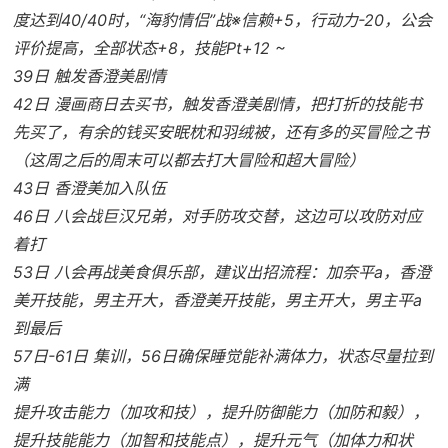
度达到40/40时，“海豹情侣”战※信赖+5，行动力-20，公会
评价提高，全部状态+8，技能Pt+12 ~
39日 触发香澄美剧情
42日 漫画商日去买书，触发香澄美剧情，把打折的技能书
先买了，有余的钱买安眠枕和羽绒被，还有多的买冒险之书
（这周之后的周末可以都去打大冒险和超大冒险）
43日 香澄美加入队伍
46日 八会战巨汉兄弟，对手防攻交替，这边可以攻防对应
着打
53日 八会再战美食俱乐部，建议出招流程：加奈平a，香澄
美开技能，男主开大，香澄美开技能，男主开大，男主平a
到最后
57日-61日 集训，56日确保睡觉能补满体力，状态尽量拉到
满
提升攻击能力（加攻和技），提升防御能力（加防和毅），
提升技能能力（加智和技能点），提升元气（加体力和状