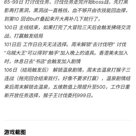
85-99日 打讨伐任务，讨伐任务走完开始boss战，先打黑
影再打黑洞，黑洞战一直格挡，血不够开由衣技能回血撑，
到第10 回合buff叠起来开大再补几下就行了，
100日 主线结束，如果打完了大冒险三天后会触发拂晓交流
战，打赢触发结局
101日后 工作日白天无法选择。周末解锁“去讨伐吧!” 讨伐
“乌贼大王”可以得到“触手”加入晚上的道具。香澄美未加入
时，休息日去“书店”会触发加入剧情
106日（结局触发后） 解锁温泉剧情，周末去温泉打猴子三
连战（拖完回合结束就行，好像不要求打赢），温泉剧情结
束后周末解锁去温泉，五维数值上限提升至500，工作日重
新开放任务选择，猴子王讨伐委托999日。
游戏截图