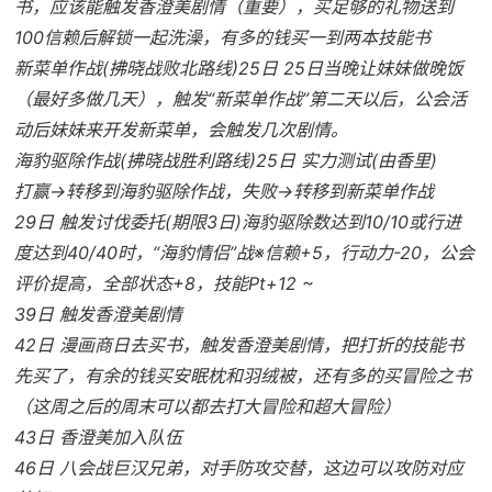
书，应该能触发香澄美剧情（重要），买足够的礼物送到
100信赖后解锁一起洗澡，有多的钱买一到两本技能书
新菜单作战(拂晓战败北路线)25日 25日当晚让妹妹做晚饭
（最好多做几天），触发“新菜单作战”第二天以后，公会活
动后妹妹来开发新菜单，会触发几次剧情。
海豹驱除作战(拂晓战胜利路线)25日 实力测试(由香里)
打赢→转移到海豹驱除作战，失败→转移到新菜单作战
29日 触发讨伐委托(期限3日)海豹驱除数达到10/10或行进
度达到40/40时，“海豹情侣”战※信赖+5，行动力-20，公会
评价提高，全部状态+8，技能Pt+12 ~
39日 触发香澄美剧情
42日 漫画商日去买书，触发香澄美剧情，把打折的技能书
先买了，有余的钱买安眠枕和羽绒被，还有多的买冒险之书
（这周之后的周末可以都去打大冒险和超大冒险）
43日 香澄美加入队伍
46日 八会战巨汉兄弟，对手防攻交替，这边可以攻防对应