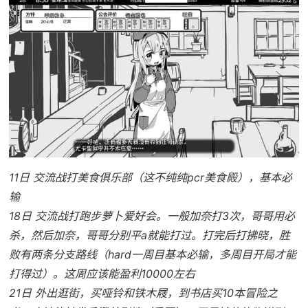
11日 交流战打美食俱乐部（这不纯纯pcr美食殿），基本必
输
18日 交流战打跑步萝卜爱好会。一般加奈打3次，哥哥用必
杀，然后加奈，哥哥分别平a就能打过。打完后打拂晓，胜
败有两条分支路线（hard一周目基本必输，多周目开局才能
打得过）。这周应该能盈利10000左右
21日 外出逛街，买哑铃和铁木屐，到书店买10本冒险之