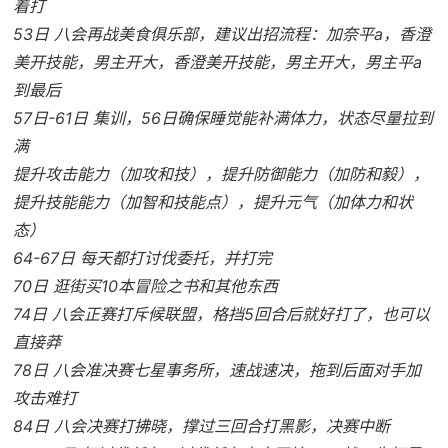
着打
53日 八会再战美食俱乐部，建议出招流程：加奈平a，香澄
美开技能，男主开大，香澄美开技能，男主开大，男主平a
到最后
57日-61日 集训，56日确保睡觉能补满体力，状态尽量拉到
满
提升攻击能力（加攻和技），提升防御能力（加防和毅），
提升技能能力（加智和技能点），提升元气（加体力和状
态）
64-67日 每天都打讨伐委托，并打完
70日 逛街买10本冒险之书和其他东西
74日 八会正赛打斥候联盟，格挡5回合后就好打了，也可以
直接莽
78日 八会准决赛七星事务所，速战速决，拖到后面对手加
攻击难打
84日 八会决赛打拂晓，撑过三回合打黑影，决赛中断