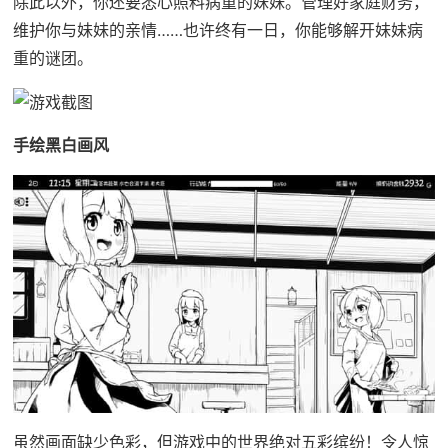
除此以外，你还要悉心照料病重的妹妹。管理好家庭财务，
维护你与妹妹的亲情……也许终有一日，你能够解开妹妹病
重的谜团。
手绘黑白画风
虽然画面缺少色彩，但游戏中的世界绝对五彩缤纷！令人惊