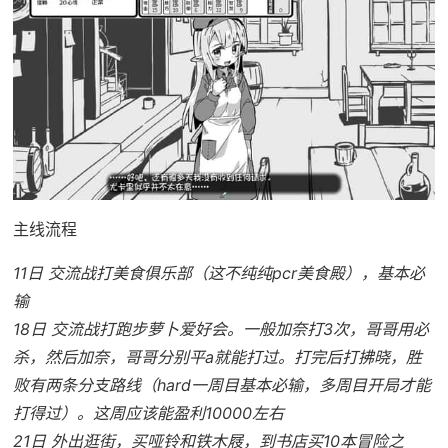
主线流程
11日 交流战打美食俱乐部（这不纯纯pcr美食殿），基本必
输
18日 交流战打跑步萝卜爱好会。一般加奈打3次，哥哥用必
杀，然后加奈，哥哥分别平a就能打过。打完后打拂晓，胜
败有两条分支路线（hard一周目基本必输，多周目开局才能
打得过）。这周应该能盈利10000左右
21日 外出逛街，买哑铃和铁木屐，到书店买10本冒险之