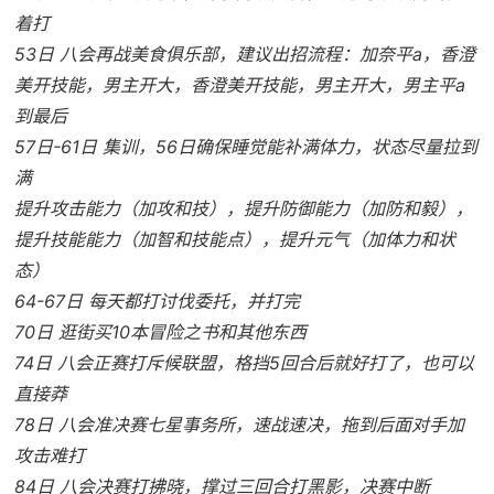
着打
53日 八会再战美食俱乐部，建议出招流程：加奈平a，香澄
美开技能，男主开大，香澄美开技能，男主开大，男主平a
到最后
57日-61日 集训，56日确保睡觉能补满体力，状态尽量拉到
满
提升攻击能力（加攻和技），提升防御能力（加防和毅），
提升技能能力（加智和技能点），提升元气（加体力和状
态）
64-67日 每天都打讨伐委托，并打完
70日 逛街买10本冒险之书和其他东西
74日 八会正赛打斥候联盟，格挡5回合后就好打了，也可以
直接莽
78日 八会准决赛七星事务所，速战速决，拖到后面对手加
攻击难打
84日 八会决赛打拂晓，撑过三回合打黑影，决赛中断