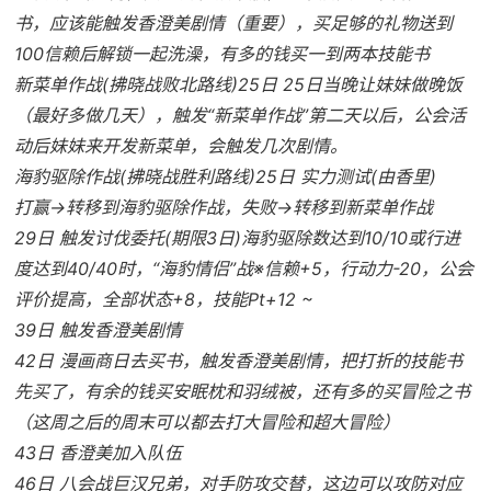
书，应该能触发香澄美剧情（重要），买足够的礼物送到
100信赖后解锁一起洗澡，有多的钱买一到两本技能书
新菜单作战(拂晓战败北路线)25日 25日当晚让妹妹做晚饭
（最好多做几天），触发“新菜单作战”第二天以后，公会活
动后妹妹来开发新菜单，会触发几次剧情。
海豹驱除作战(拂晓战胜利路线)25日 实力测试(由香里)
打赢→转移到海豹驱除作战，失败→转移到新菜单作战
29日 触发讨伐委托(期限3日)海豹驱除数达到10/10或行进
度达到40/40时，“海豹情侣”战※信赖+5，行动力-20，公会
评价提高，全部状态+8，技能Pt+12 ~
39日 触发香澄美剧情
42日 漫画商日去买书，触发香澄美剧情，把打折的技能书
先买了，有余的钱买安眠枕和羽绒被，还有多的买冒险之书
（这周之后的周末可以都去打大冒险和超大冒险）
43日 香澄美加入队伍
46日 八会战巨汉兄弟，对手防攻交替，这边可以攻防对应