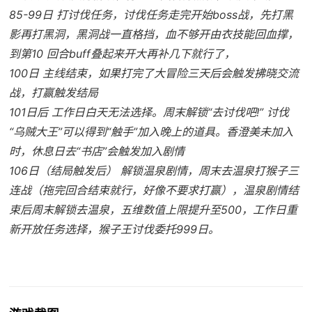
85-99日 打讨伐任务，讨伐任务走完开始boss战，先打黑
影再打黑洞，黑洞战一直格挡，血不够开由衣技能回血撑，
到第10 回合buff叠起来开大再补几下就行了，
100日 主线结束，如果打完了大冒险三天后会触发拂晓交流
战，打赢触发结局
101日后 工作日白天无法选择。周末解锁“去讨伐吧!” 讨伐
“乌贼大王”可以得到“触手”加入晚上的道具。香澄美未加入
时，休息日去“书店”会触发加入剧情
106日（结局触发后） 解锁温泉剧情，周末去温泉打猴子三
连战（拖完回合结束就行，好像不要求打赢），温泉剧情结
束后周末解锁去温泉，五维数值上限提升至500，工作日重
新开放任务选择，猴子王讨伐委托999日。