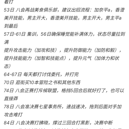
着打
53日 八会再战美食俱乐部，建议出招流程：加奈平a，香澄
美开技能，男主开大，香澄美开技能，男主开大，男主平a
到最后
57日-61日 集训，56日确保睡觉能补满体力，状态尽量拉到
满
提升攻击能力（加攻和技），提升防御能力（加防和毅），
提升技能能力（加智和技能点），提升元气（加体力和状
态）
64-67日 每天都打讨伐委托，并打完
70日 逛街买10本冒险之书和其他东西
74日 八会正赛打斥候联盟，格挡5回合后就好打了，也可以
直接莽
78日 八会准决赛七星事务所，速战速决，拖到后面对手加
攻击难打
84日 八会决赛打拂晓，撑过三回合打黑影，决赛中断