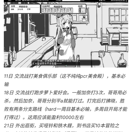
11日 交流战打美食俱乐部（这不纯纯pcr美食殿），基本必
输
18日 交流战打跑步萝卜爱好会。一般加奈打3次，哥哥用必
杀，然后加奈，哥哥分别平a就能打过。打完后打拂晓，胜
败有两条分支路线（hard一周目基本必输，多周目开局才能
打得过）。这周应该能盈利10000左右
21日 外出逛街，买哑铃和铁木屐，到书店买10本冒险之