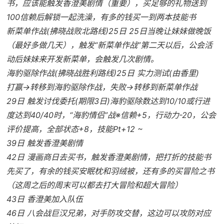
书，应该能触发香澄美剧情（重要），买足够的礼物送到
100信赖后解锁一起洗澡，有多的钱买一到两本技能书
新菜单作战(拂晓战败北路线)25日 25日当晚让妹妹做晚饭
（最好多做几天），触发“新菜单作战”第二天以后，公会活
动后妹妹来开发新菜单，会触发几次剧情。
海豹驱除作战(拂晓战胜利路线)25日 实力测试(由香里)
打赢→转移到海豹驱除作战，失败→转移到新菜单作战
29日 触发讨伐委托(期限3日)海豹驱除数达到10/10或行进
度达到40/40时，“海豹情侣”战※信赖+5，行动力-20，公会
评价提高，全部状态+8，技能Pt+12 ~
39日 触发香澄美剧情
42日 漫画商日去买书，触发香澄美剧情，把打折的技能书
先买了，有余的钱买安眠枕和羽绒被，还有多的买冒险之书
（这周之后的周末可以都去打大冒险和超大冒险）
43日 香澄美加入队伍
46日 八会战巨汉兄弟，对手防攻交替，这边可以攻防对应