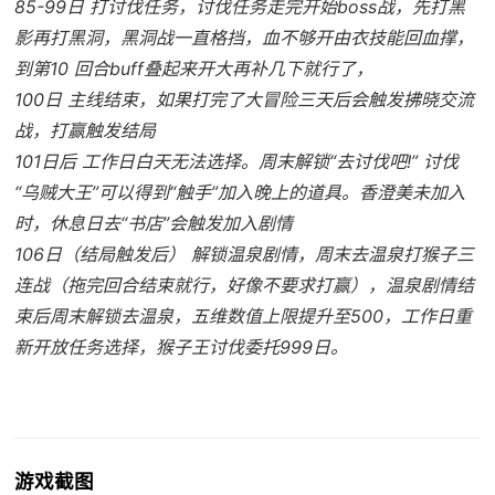
85-99日 打讨伐任务，讨伐任务走完开始boss战，先打黑
影再打黑洞，黑洞战一直格挡，血不够开由衣技能回血撑，
到第10 回合buff叠起来开大再补几下就行了，
100日 主线结束，如果打完了大冒险三天后会触发拂晓交流
战，打赢触发结局
101日后 工作日白天无法选择。周末解锁“去讨伐吧!” 讨伐
“乌贼大王”可以得到“触手”加入晚上的道具。香澄美未加入
时，休息日去“书店”会触发加入剧情
106日（结局触发后） 解锁温泉剧情，周末去温泉打猴子三
连战（拖完回合结束就行，好像不要求打赢），温泉剧情结
束后周末解锁去温泉，五维数值上限提升至500，工作日重
新开放任务选择，猴子王讨伐委托999日。
游戏截图