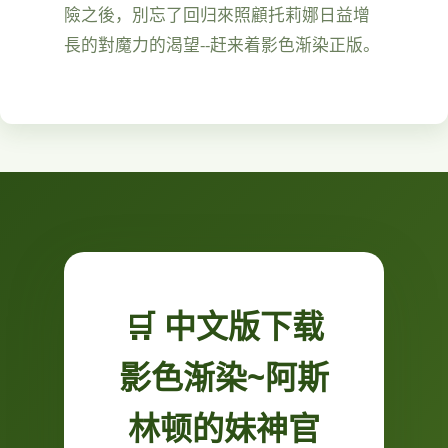
險之後，別忘了回归來照顧托莉娜日益增
長的對魔力的渴望--赶来着影色渐染正版。
🛒 中文版下载
影色渐染~阿斯
林顿的妹神官