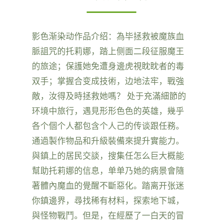
影色渐染动作品介绍：為毕拯救被魔族血
脈詛咒的托莉娜，踏上侧面二段征服魔王
的旅途；保護她免遭身邊虎視眈眈者的毒
双手；掌握合变成技術，边地法牢，戰強
敵，汝得及時拯救她嗎？ 处于充滿細節的
环境中旅行，遇見形形色色的英雄，幾乎
各个個个人都包含个人己的传谈跟任務。
通過製作物品和升級裝備來提升實能力。
與鎮上的居民交談，搜集任怎么巨大概能
幫助托莉娜的信息，单单乃她的病景會隨
著體內魔血的覺醒不斷惡化。踏离开张迷
你鎮邊界，尋找稀有材料，探索地下城，
與怪物戰鬥。但是，在經歷了一白天的冒