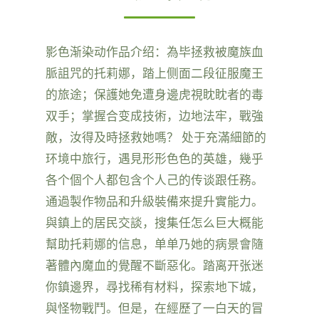
影色渐染动作品介绍：為毕拯救被魔族血
脈詛咒的托莉娜，踏上侧面二段征服魔王
的旅途；保護她免遭身邊虎視眈眈者的毒
双手；掌握合变成技術，边地法牢，戰強
敵，汝得及時拯救她嗎？ 处于充滿細節的
环境中旅行，遇見形形色色的英雄，幾乎
各个個个人都包含个人己的传谈跟任務。
通過製作物品和升級裝備來提升實能力。
與鎮上的居民交談，搜集任怎么巨大概能
幫助托莉娜的信息，单单乃她的病景會隨
著體內魔血的覺醒不斷惡化。踏离开张迷
你鎮邊界，尋找稀有材料，探索地下城，
與怪物戰鬥。但是，在經歷了一白天的冒