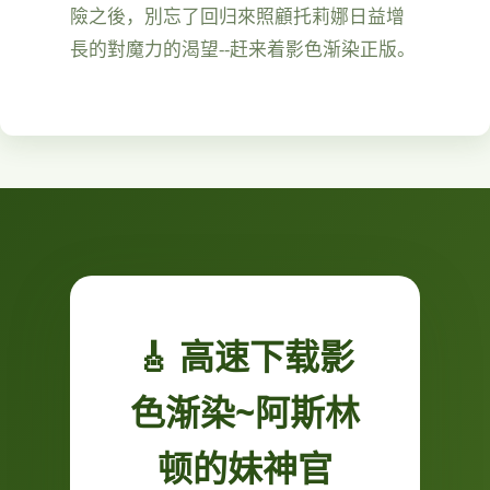
險之後，別忘了回归來照顧托莉娜日益增
長的對魔力的渴望--赶来着影色渐染正版。
🎸 高速下载影
色渐染~阿斯林
顿的妹神官