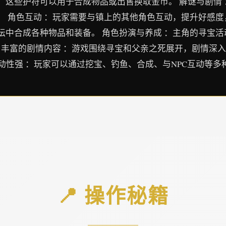
，这些护符可以用于合成物品或出售换取金币。 解谜与剧情
 角色互动 ：玩家需要与镇上的其他角色互动，提升好感度，
坛中合成各种物品和装备。 角色扮演与养成 ：主角的寻宝
 丰富的剧情内容 ：游戏围绕寻宝和父亲之死展开，剧情深入
互动性强 ：玩家可以通过挖宝、钓鱼、合成、与NPC互动等
📍 操作秘籍