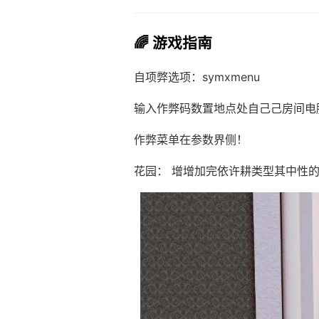
🌈 游戏指南
自项弊选项：symxmenu
输入作弊码数置地点处自己己房间电
作弊菜单在参数界侧！
花园： 增增加完依许耕类型其中性