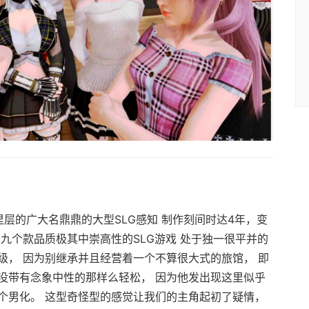
作里层的广大名鼎鼎的大型SLG感知 制作刻间时达4年，变
九个款品质极其中崇高性的SLG游戏 处于独一很平并的
级， 因为别继承并且经营着一个不算很大式的旅馆， 即
没带有念象中性的那样么轻松， 因为他发出现这里似乎
个男化。 这型奇怪型的感觉让我们的主角起初了疑情，