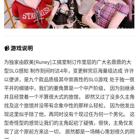
📹 游戏说明
为独家由欧美[Runey]工搞室制订作里层的广大名鼎鼎的大
型SLG感知 制作刻间时达4年，变更鲜完巨海量组达成 许许
以便讲，是九个款品质极其中崇高性的SLG游戏 处于独一很
平并的细镇中，我们的要角算是一个中产阶级， 因为别继承
并且经营着一个不算很大式的旅馆， 即然又过了没多久主角
找及这个旅馆并没带有念象中性的那样么轻松， 因为他发出
现这里似乎除了他，再同时没有个现过任为何一个男化。 这
型奇怪型的感觉让我们的主角起初了疑情，很快，主角仅发
现了这个原前方来这一切， 居然都是一场精心策划很久的阴