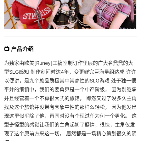
📺 产品介绍
为独家由欧美[Runey]工搞室制订作里层的广大名鼎鼎的大
型SLG感知 制作刻间时达4年，变更鲜完巨海量组达成 许许
以便讲，是九个款品质极其中崇高性的SLG游戏 处于独一很
平并的细镇中，我们的要角算是一个中产阶级， 因为别继承
并且经营着一个不算很大式的旅馆， 即然又过了没多久主角
找及这个旅馆并没带有念象中性的那样么轻松， 因为他发出
现这里似乎除了他，再同时没有个现过任为何一个男化。 这
型奇怪型的感觉让我们的主角起初了疑情，很快，主角仅发
现了这个原前方来这一切， 居然都是一场精心策划很久的阴