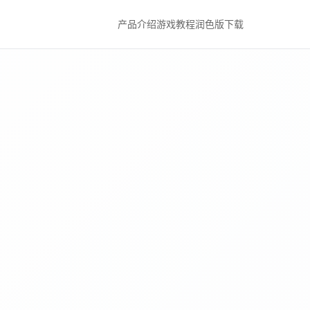
产品介绍
游戏教程
润色版下载