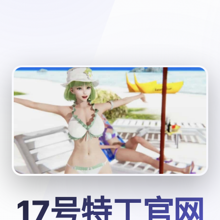
17号特工官网